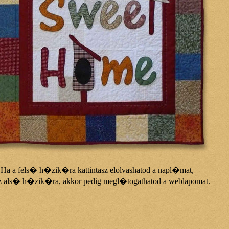
Ha a fels� h�zik�ra kattintasz elolvashatod a napl�mat,
z als� h�zik�ra, akkor pedig megl�togathatod a weblapomat.