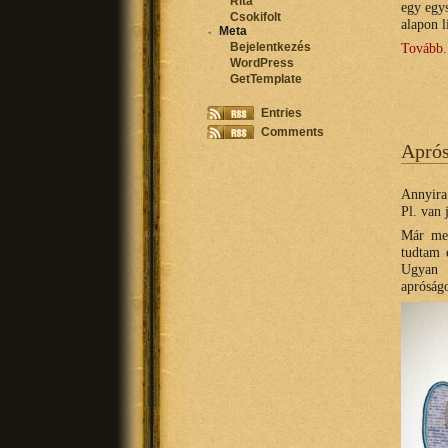
Rita
egy egy
Csokifolt
alapon l
Meta
Tovább.
Bejelentkezés
WordPress
GetTemplate
Entries
Comments
Apró
Annyira
Pl. van
Már meg
tudtam 
Ugyan
apróság