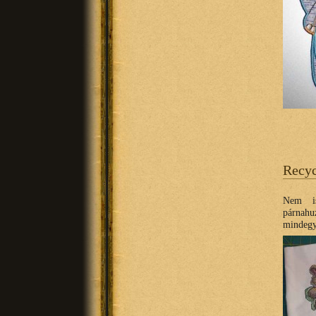
Recy
Nem is
párnah
mindegy 