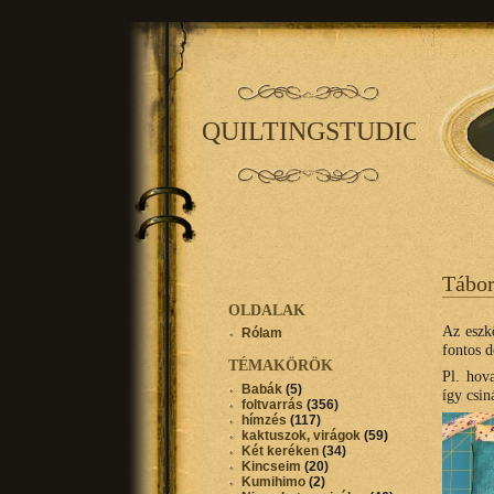
QUILTINGSTUDIO
Tábor
OLDALAK
Az eszk
Rólam
fontos d
TÉMAKÖRÖK
Pl. hov
Babák
(5)
így csin
foltvarrás
(356)
hímzés
(117)
kaktuszok, virágok
(59)
Két keréken
(34)
Kincseim
(20)
Kumihimo
(2)