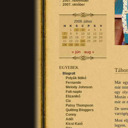
2007. november
2007. október
2008. július
H
K
S
C
P
S
V
1
2
3
4
5
6
7
8
9
10
11
12
13
14
15
16
17
18
19
20
21
22
23
24
25
26
27
28
29
30
31
« jún
aug »
EGYEBEK
Tábo
Blogroll
Polyák Ildikó
Már egy
Fernande
már min
Melody Johnson
egy oly
Folt-naplo
Elizanikó
Miután 
Cic
már az 
Patsy Thompson
De szere
Quilting Bloggers
varrógép
Conny
Adél
Most elj
Kicsi Kató
legyen,