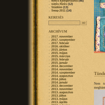
Nincs kategorizálva
(46)
sütés-főzés
(12)
Stúdióm
(13)
Swap 2011
(14)
KERESÉS
ARCHÍVUM
2017. november
2017. szeptember
2017. február
2016. október
2015. június
2015. május
2015. március
2015. február
2015. január
2014. december
2014. november
Tünd
2014. szeptember
2014. augusztus
2014. július
2014. január
Nem tu
2013. december
megbánt
2013. november
2013. augusztus
2013. július
2013. május
2013. április