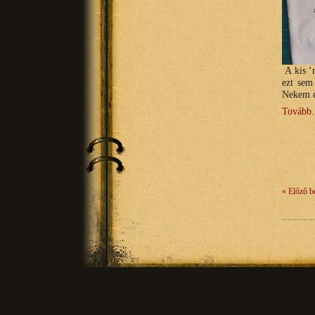
A kis ‘
ezt sem
Nekem e
Tovább.
« Előző b