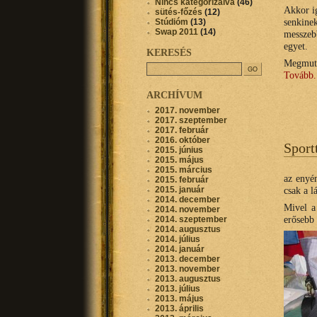
Nincs kategorizálva
(46)
Akkor i
sütés-főzés
(12)
senkine
Stúdióm
(13)
Swap 2011
(14)
messzeb
egyet.
KERESÉS
Megmuta
Tovább.
ARCHÍVUM
2017. november
2017. szeptember
2017. február
2016. október
Spor
2015. június
2015. május
2015. március
az enyé
2015. február
2015. január
csak a 
2014. december
Mivel a
2014. november
erősebb 
2014. szeptember
2014. augusztus
2014. július
2014. január
2013. december
2013. november
2013. augusztus
2013. július
2013. május
2013. április