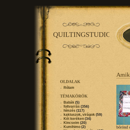
QUILTINGSTUDIO
Amiko
OLDALAK
Rólam
TÉMAKÖRÖK
Babák
(5)
foltvarrás
(356)
hímzés
(117)
kaktuszok, virágok
(59)
Két keréken
(34)
Kincseim
(20)
Kumihimo
(2)
bőrönd 