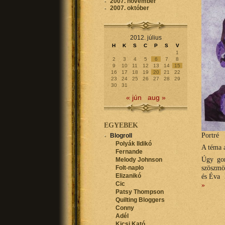
2007. november
2007. október
2012. július
H
K
S
C
P
S
V
1
2
3
4
5
6
7
8
9
10
11
12
13
14
15
16
17
18
19
20
21
22
23
24
25
26
27
28
29
30
31
« jún
aug »
EGYEBEK
Portré
Blogroll
Polyák Ildikó
A téma
Fernande
Úgy gon
Melody Johnson
szöszmöt
Folt-naplo
és Éva k
Elizanikó
Cic
»
Patsy Thompson
Quilting Bloggers
Conny
Adél
Kicsi Kató