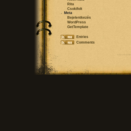
Rita
Csokifolt
Meta
Bejelentkezés
WordPress
GetTemplate
Entries
Comments