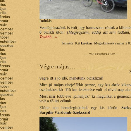
lius
nius
ájus
rilis
árcius
Indulás
bruár
nuár
Vendégtúrázónk is volt, így hármasban róttuk a kilomé
ecember
6
bicikli úton!
(Megjegyzem, eddig azt sem tudtam, 
ovember
Tovább.. »
któber
zeptember
Témakör:
Két keréken
| Megtekintések száma: 2 0
ugusztus
lius
nius
ájus
rilis
Végre május…
árcius
bruár
2
nuár
végre itt a jó idő, mehetünk biciklizni!
ecember
ovember
Mire jó május elseje!?Hát persze, egy kis aktív kikap
któber
esetünkben kb. 115 km letekerése volt 3 rövid nap alat
zeptember
ugusztus
Most már több éve „pihenjük” ki magunkat a gemenci 
lius
volt a fő úti célunk.
nius
ájus
Előtte nap bemelegítettünk egy kis körön:
Szeks
rilis
Sárpilis-Várdomb-Szekszárd
árcius
bruár
nuár
ecember