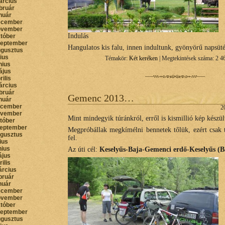
árcius
bruár
nuár
ecember
ovember
Indulás
któber
zeptember
Hangulatos kis falu, innen indultunk, gyönyörű napsüt
ugusztus
lius
Témakör:
Két keréken
| Megtekintések száma: 2 4
nius
ájus
rilis
árcius
bruár
Gemenc 2013…
nuár
ecember
2
ovember
Mint mindegyik túránkról, erről is kismillió kép készül
któber
zeptember
Megpróbállak megkímélni bennetek tőlük, ezért csak t
ugusztus
fel.
lius
nius
Az úti cél:
Keselyűs-Baja-Gemenci erdő-Keselyűs (B
ájus
rilis
árcius
bruár
nuár
ecember
ovember
któber
zeptember
ugusztus