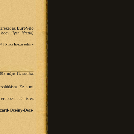
tereket az
EuroVelo
hogy ilyen létezik)
34 |
Nincs hozzászólás »
013. május 11. szombat
csolódásra. Ez a mi
t.
erdőben, idén is ez
zárd-Őcsény-Decs-