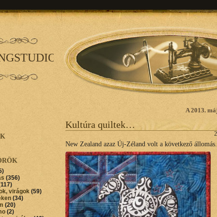
INGSTUDIO
A 2013. máj
Kultúra quiltek…
2
AK
New Zealand azaz Új-Zéland volt a következő állomás.
ÖRÖK
5)
ás
(356)
(117)
ok, virágok
(59)
éken
(34)
im
(20)
mo
(2)