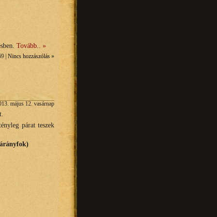
ésben.
Tovább.. »
69 |
Nincs hozzászólás »
013. május 12. vasárnap
t.
ényleg párat teszek
árányfok)