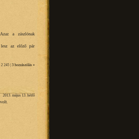
Azaz a zászlónak
 lesz az előző pár
 2 245 |
3 hozzászólás »
2013. május 13. hétfő
volt.