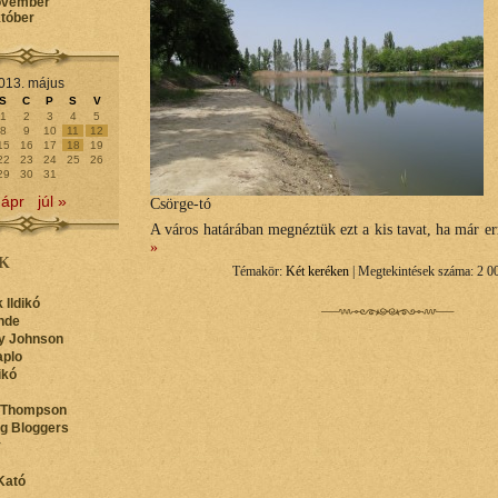
ovember
któber
013. május
S
C
P
S
V
1
2
3
4
5
8
9
10
11
12
15
16
17
18
19
22
23
24
25
26
29
30
31
 ápr
júl »
Csörge-tó
A város határában megnéztük ezt a kis tavat, ha már er
»
K
Témakör:
Két keréken
| Megtekintések száma: 2 0
 Ildikó
nde
y Johnson
aplo
ikó
 Thompson
ng Bloggers
y
Kató