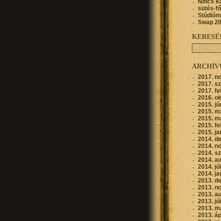
Nincs k
sütés-f
Stúdióm
Swap 2
KERESÉ
ARCHÍ
2017. n
2017. s
2017. fe
2016. o
2015. jú
2015. m
2015. m
2015. fe
2015. ja
2014. d
2014. n
2014. s
2014. a
2014. jú
2014. ja
2013. d
2013. n
2013. a
2013. jú
2013. m
2013. áp