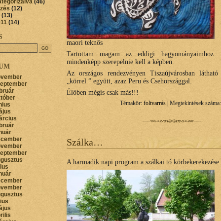
ategorizálva
(46)
őzés
(12)
(13)
011
(14)
S
maori teknős
Tartottam magam az eddigi hagyományaimhoz. 
mindenképp szerepelnie kell a képben.
VUM
Az országos rendezvényen Tiszaújvárosban látható
ovember
„körrel ” együtt, azaz Peru és Csehországgal.
zeptember
bruár
Élőben mégis csak más!!!
któber
Témakör:
foltvarrás
| Megtekintések száma:
nius
ájus
árcius
bruár
nuár
ecember
Szálka…
ovember
zeptember
ugusztus
A harmadik napi program a szálkai tó körbekerekezése 
lius
nuár
ecember
ovember
ugusztus
lius
ájus
rilis