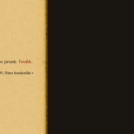
re jártunk.
Tovább..
09 |
Nincs hozzászólás »