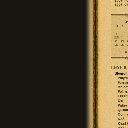
2007. n
2007. o
2
H
K
6
7
13
14
20
21
27
28
«
EGYEBE
Blogroll
Polyák
Ferna
Melod
Folt-n
Elizan
Cic
Patsy
Quilti
Conn
Adél
Kicsi 