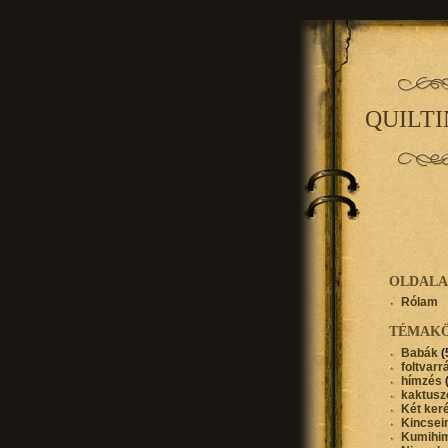
QUILT
OLDAL
Rólam
TÉMAK
Babák
(
foltvarr
hímzés
kaktusz
Két ker
Kincse
Kumihi