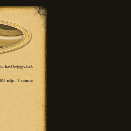
us havi bejegyzések
013. május 18. szombat