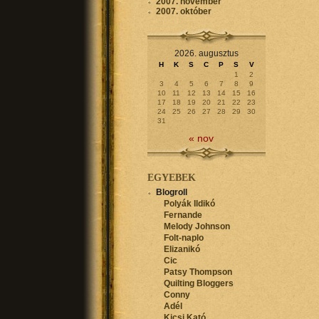
2007. november
2007. október
2026. augusztus
H
K
S
C
P
S
V
1
2
3
4
5
6
7
8
9
10
11
12
13
14
15
16
17
18
19
20
21
22
23
24
25
26
27
28
29
30
31
« nov
EGYEBEK
Blogroll
Polyák Ildikó
Fernande
Melody Johnson
Folt-naplo
Elizanikó
Cic
Patsy Thompson
Quilting Bloggers
Conny
Adél
Kicsi Kató