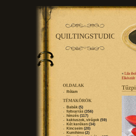
QUILTINGSTUDIO
«
Lila ib
Elkészült
OLDALAK
Tűzpi
Rólam
TÉMAKÖRÖK
Babák
(5)
foltvarrás
(356)
hímzés
(117)
kaktuszok, virágok
(59)
Két keréken
(34)
Kincseim
(20)
Kumihimo
(2)