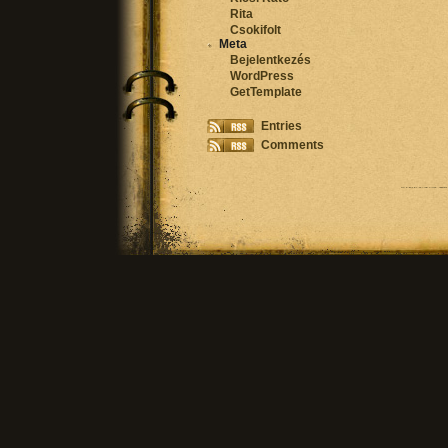
Rita
Csokifolt
Meta
Bejelentkezés
WordPress
GetTemplate
Entries
Comments