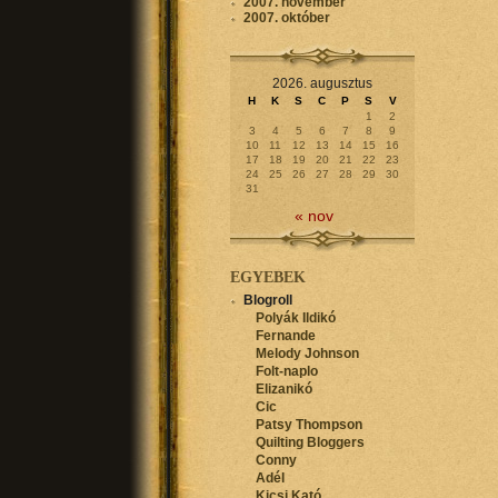
2007. november
2007. október
2026. augusztus
H
K
S
C
P
S
V
1
2
3
4
5
6
7
8
9
10
11
12
13
14
15
16
17
18
19
20
21
22
23
24
25
26
27
28
29
30
31
« nov
EGYEBEK
Blogroll
Polyák Ildikó
Fernande
Melody Johnson
Folt-naplo
Elizanikó
Cic
Patsy Thompson
Quilting Bloggers
Conny
Adél
Kicsi Kató