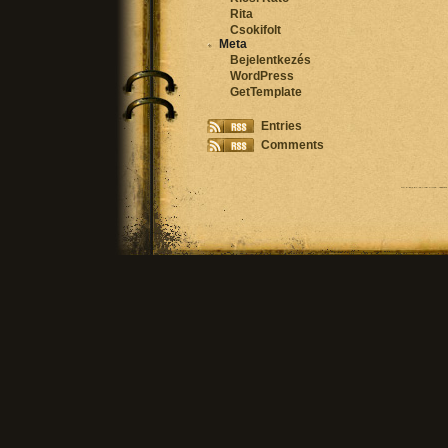
Rita
Csokifolt
Meta
Bejelentkezés
WordPress
GetTemplate
Entries
Comments