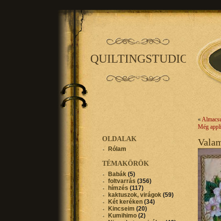
QUILTINGSTUDIO
«
Almacs
Még appl
OLDALAK
Vala
Rólam
TÉMAKÖRÖK
Babák
(5)
foltvarrás
(356)
hímzés
(117)
kaktuszok, virágok
(59)
Két keréken
(34)
Kincseim
(20)
Kumihimo
(2)