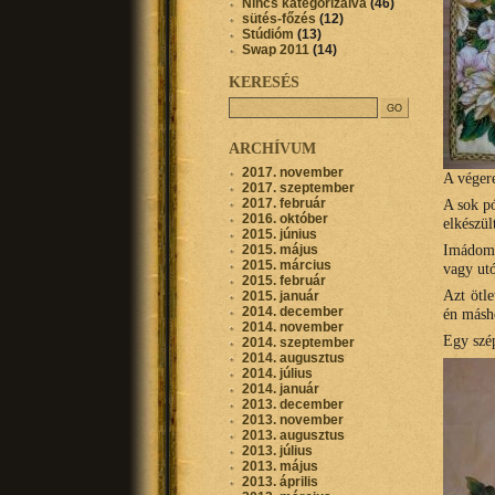
Nincs kategorizálva
(46)
sütés-főzés
(12)
Stúdióm
(13)
Swap 2011
(14)
KERESÉS
ARCHÍVUM
2017. november
A vége
2017. szeptember
2017. február
A sok pó
2016. október
elkészül
2015. június
Imádom 
2015. május
2015. március
vagy utó
2015. február
Azt ötle
2015. január
2014. december
én másh
2014. november
Egy szép
2014. szeptember
2014. augusztus
2014. július
2014. január
2013. december
2013. november
2013. augusztus
2013. július
2013. május
2013. április