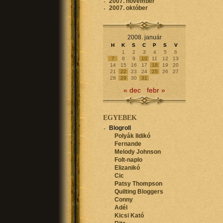
2007. november
2007. október
2008. január
H
K
S
C
P
S
V
1
2
3
4
5
6
7
8
9
10
11
12
13
14
15
16
17
18
19
20
21
22
23
24
25
26
27
28
29
30
31
« dec
febr »
EGYEBEK
Blogroll
Polyák Ildikó
Fernande
Melody Johnson
Folt-naplo
Elizanikó
Cic
Patsy Thompson
Quilting Bloggers
Conny
Adél
Kicsi Kató