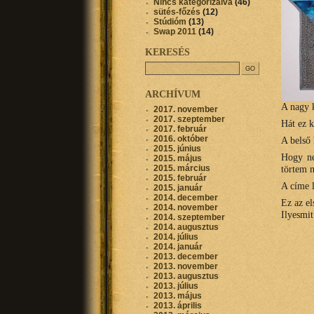
Nincs kategorizálva
(46)
sütés-főzés
(12)
Stúdióm
(13)
Swap 2011
(14)
KERESÉS
ARCHÍVUM
A nagy 
2017. november
2017. szeptember
Hát ez k
2017. február
2016. október
A belső 
2015. június
Hogy ne
2015. május
2015. március
törtem m
2015. február
A címe 
2015. január
2014. december
Ez az el
2014. november
Ilyesmi
2014. szeptember
2014. augusztus
2014. július
2014. január
2013. december
2013. november
2013. augusztus
2013. július
2013. május
2013. április