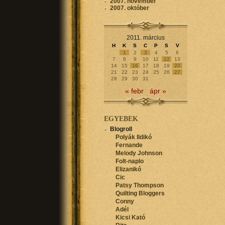
2007. november
2007. október
2011. március
H
K
S
C
P
S
V
1
2
3
4
5
6
7
8
9
10
11
12
13
14
15
16
17
18
19
20
21
22
23
24
25
26
27
28
29
30
31
« febr
ápr »
EGYEBEK
Blogroll
Polyák Ildikó
Fernande
Melody Johnson
Folt-naplo
Elizanikó
Cic
Patsy Thompson
Quilting Bloggers
Conny
Adél
Kicsi Kató