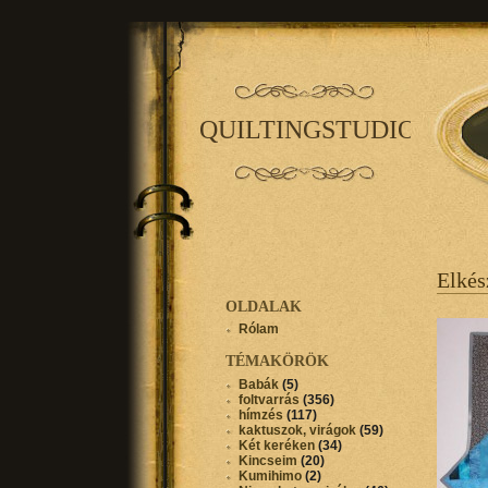
QUILTINGSTUDIO
Elké
OLDALAK
Rólam
TÉMAKÖRÖK
Babák
(5)
foltvarrás
(356)
hímzés
(117)
kaktuszok, virágok
(59)
Két keréken
(34)
Kincseim
(20)
Kumihimo
(2)