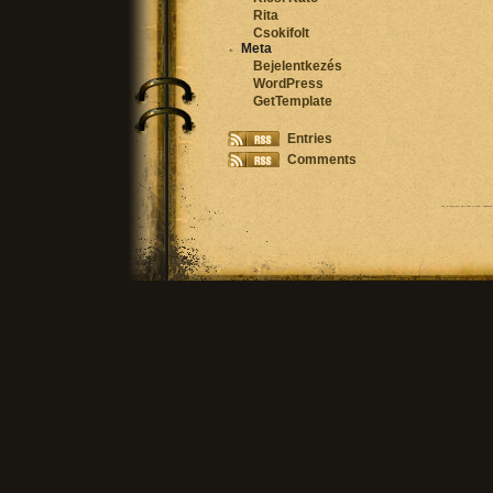
Rita
Csokifolt
Meta
Bejelentkezés
WordPress
GetTemplate
Entries
Comments