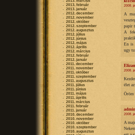
ki1cs
2013. március
2013. február
2008. j
2013. január
2012. december
A maj
2012. november
veszte
2012. október
papir 
2012. szeptember
2012. augusztus
A fek
2012. július
prakti
2012. június
2012. május
En is 
2012. április
ugy tu
2012. március
2012. február
2012. január
2011. december
Eliza
2011. november
2008. j
2011. október
2011. szeptember
Kezde
2011. augusztus
élet a
2011. július
2011. június
2011. május
Öröm n
2011. április
2011. március
2011. február
admi
2011. január
2008. j
2010. december
2010. november
A majm
2010. október
2010. szeptember
Nekem 
2010. augusztus
ezt a 