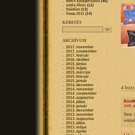
Nincs kategorizálva
(46)
sütés-főzés
(12)
Stúdióm
(13)
Swap 2011
(14)
KERESÉS
ARCHÍVUM
2017. november
2017. szeptember
2017. február
2016. október
2015. június
2015. május
2015. március
2015. február
2015. január
2014. december
4 hozz
2014. november
2014. szeptember
2014. augusztus
Kicsi
2014. július
2014. január
2008. j
2013. december
Nem az
2013. november
2013. augusztus
sokkal
2013. július
2013. május
2013. április