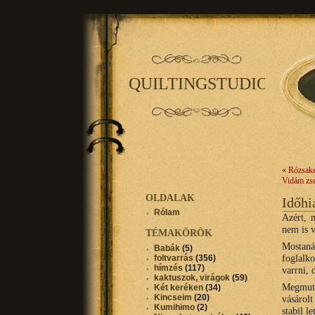
QUILTINGSTUDIO
«
Rózsak
Vidám zse
OLDALAK
Időhi
Rólam
Azért, 
nem is v
TÉMAKÖRÖK
Mostanáb
Babák
(5)
foglalk
foltvarrás
(356)
hímzés
(117)
varrni, 
kaktuszok, virágok
(59)
Megmuta
Két keréken
(34)
Kincseim
(20)
vásárol
Kumihimo
(2)
stabil l