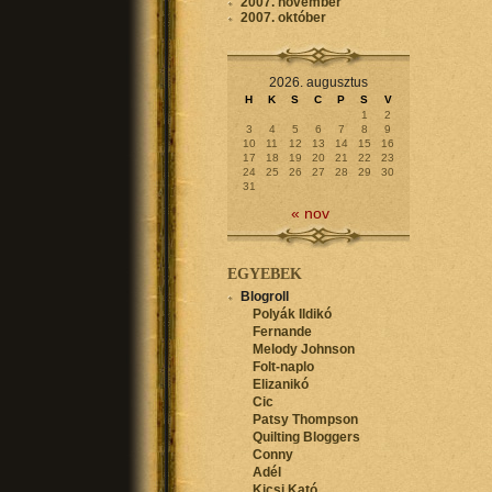
2007. november
2007. október
2026. augusztus
H
K
S
C
P
S
V
1
2
3
4
5
6
7
8
9
10
11
12
13
14
15
16
17
18
19
20
21
22
23
24
25
26
27
28
29
30
31
« nov
EGYEBEK
Blogroll
Polyák Ildikó
Fernande
Melody Johnson
Folt-naplo
Elizanikó
Cic
Patsy Thompson
Quilting Bloggers
Conny
Adél
Kicsi Kató