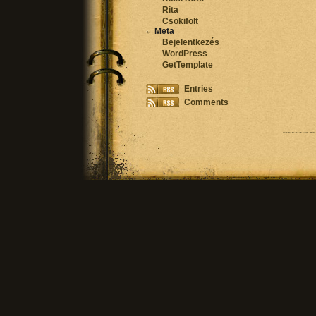
Rita
Csokifolt
Meta
Bejelentkezés
WordPress
GetTemplate
Entries
Comments