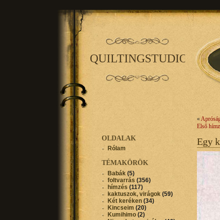
QUILTINGSTUDIO
«
Apróság
Első hím
OLDALAK
Egy k
Rólam
TÉMAKÖRÖK
Babák
(5)
foltvarrás
(356)
hímzés
(117)
kaktuszok, virágok
(59)
Két keréken
(34)
Kincseim
(20)
Kumihimo
(2)