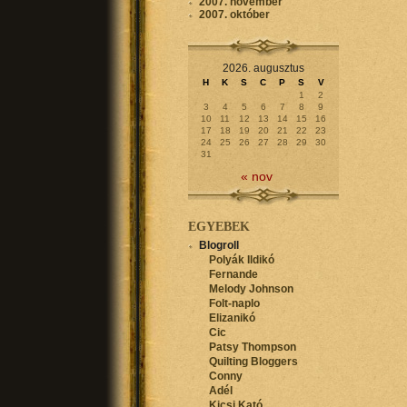
2007. november
2007. október
2026. augusztus
H
K
S
C
P
S
V
1
2
3
4
5
6
7
8
9
10
11
12
13
14
15
16
17
18
19
20
21
22
23
24
25
26
27
28
29
30
31
« nov
EGYEBEK
Blogroll
Polyák Ildikó
Fernande
Melody Johnson
Folt-naplo
Elizanikó
Cic
Patsy Thompson
Quilting Bloggers
Conny
Adél
Kicsi Kató