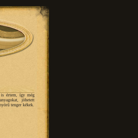
 is értem, így még
nyagokat, jöhetett
önyörű tenger kékek.