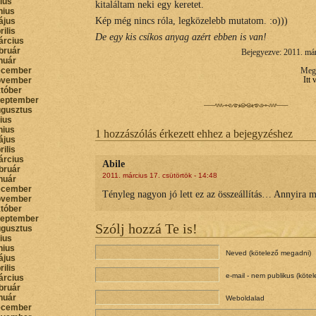
lius
kitaláltam neki egy keretet.
nius
Kép még nincs róla, legközelebb mutatom. :o)))
ájus
rilis
De egy kis csíkos anyag azért ebben is van!
árcius
bruár
Bejegyezve: 2011. már
nuár
ecember
Megt
ovember
Itt
któber
zeptember
ugusztus
lius
nius
1 hozzászólás érkezett ehhez a bejegyzéshez
ájus
rilis
árcius
Abile
bruár
2011. március 17. csütörtök - 14:48
nuár
ecember
Tényleg nagyon jó lett ez az összeállítás… Annyira m
ovember
któber
zeptember
Szólj hozzá Te is!
ugusztus
lius
nius
Neved (kötelező megadni)
ájus
rilis
e-mail - nem publikus (köte
árcius
bruár
nuár
Weboldalad
ecember