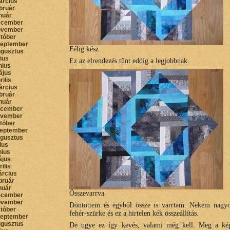
árcius
bruár
nuár
ecember
ovember
któber
zeptember
Félig kész
ugusztus
lius
Ez az elrendezés tűnt eddig a legjobbnak.
nius
ájus
rilis
árcius
bruár
nuár
ecember
ovember
któber
zeptember
ugusztus
lius
nius
ájus
rilis
árcius
bruár
nuár
Összevarrva
ecember
ovember
Döntöttem és egyből össze is varrtam. Nekem nagyon
któber
fehér-szürke és ez a hirtelen kék összeállítás.
zeptember
ugusztus
De ugye ez így kevés, valami még kell. Meg a kép 