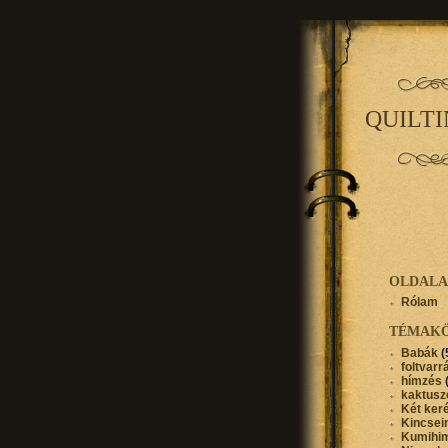
QUILT
OLDAL
Rólam
TÉMAK
Babák
(
foltvarr
hímzés
kaktusz
Két ker
Kincse
Kumihi