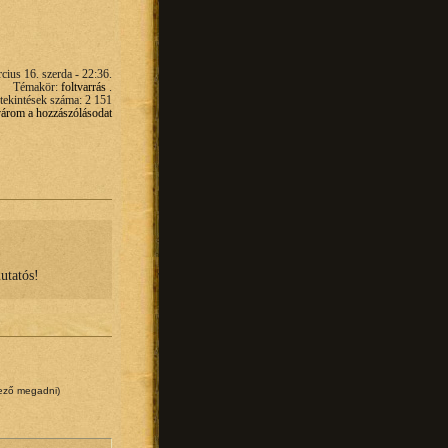
cius 16. szerda - 22:36.
Témakör:
foltvarrás
.
ekintések száma: 2 151
 várom a hozzászólásodat
utatós!
lező megadni)