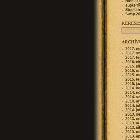
Nincs k
sütés-f
Stúdióm
Swap 2
KERESÉ
ARCHÍ
2017. n
2017. s
2017. fe
2016. o
2015. jú
2015. m
2015. m
2015. fe
2015. ja
2014. d
2014. n
2014. s
2014. a
2014. jú
2014. ja
2013. d
2013. n
2013. a
2013. jú
2013. m
2013. áp