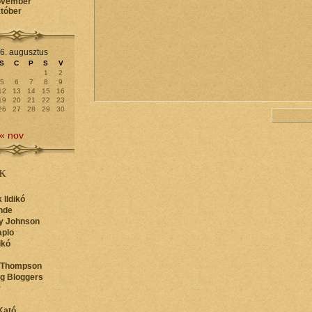
ovember
któber
6. augusztus
S
C
P
S
V
1
2
5
6
7
8
9
12
13
14
15
16
19
20
21
22
23
26
27
28
29
30
« nov
K
 Ildikó
nde
y Johnson
aplo
ikó
 Thompson
ng Bloggers
y
Kató