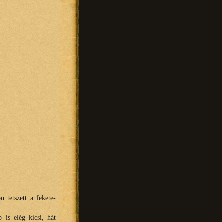
 tetszett a fekete-
is elég kicsi, hát