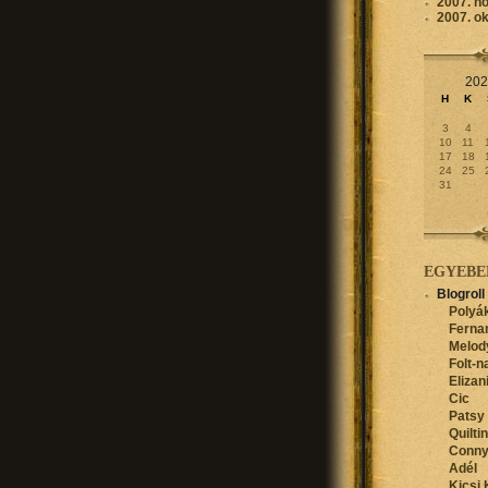
2007. n
2007. o
202
H
K
3
4
10
11
17
18
24
25
31
EGYEBE
Blogroll
Polyák
Ferna
Melod
Folt-n
Elizan
Cic
Patsy
Quilti
Conn
Adél
Kicsi 