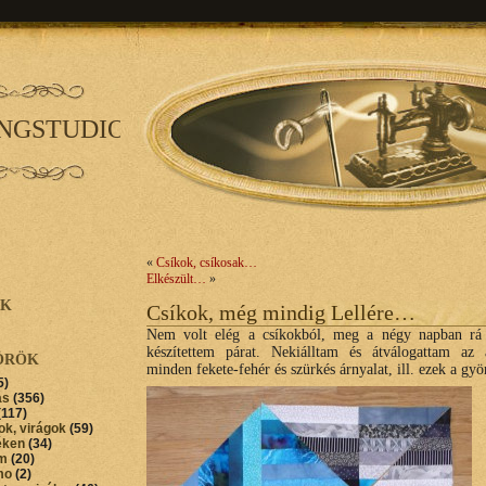
INGSTUDIO
«
Csíkok, csíkosak…
Elkészült…
»
AK
Csíkok, még mindig Lellére…
Nem volt elég a csíkokból, meg a négy napban rá
készítettem párat. Nekiálltam és átválogattam az a
ÖRÖK
minden fekete-fehér és szürkés árnyalat, ill. ezek a gy
5)
ás
(356)
(117)
ok, virágok
(59)
éken
(34)
im
(20)
mo
(2)