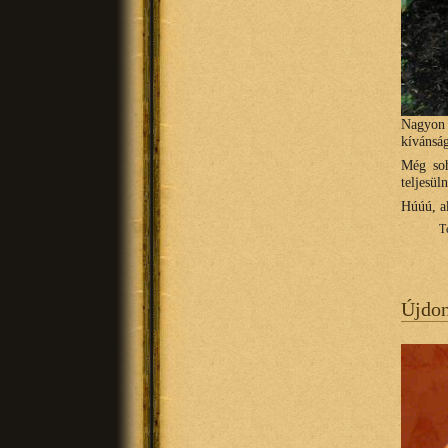
Nagyon
kívánsá
Még soh
teljesül
Húúú, a
T
Újdo