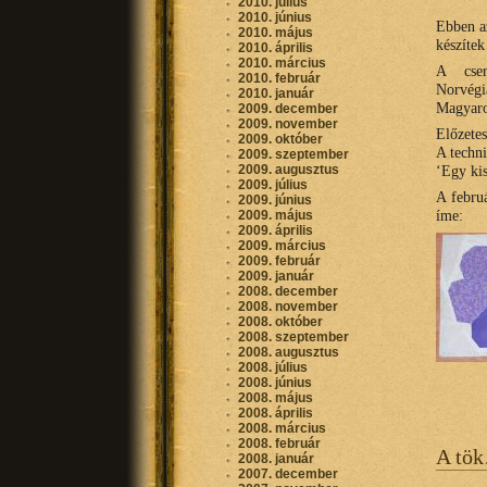
2010. július
2010. június
Ebben a
2010. május
készítek
2010. április
2010. március
A cser
2010. február
Norvég
2010. január
Magyaro
2009. december
2009. november
Előzete
2009. október
A techn
2009. szeptember
2009. augusztus
‘Egy kis
2009. július
A febru
2009. június
íme:
2009. május
2009. április
2009. március
2009. február
2009. január
2008. december
2008. november
2008. október
2008. szeptember
2008. augusztus
2008. július
2008. június
2008. május
2008. április
2008. március
2008. február
A tök
2008. január
2007. december