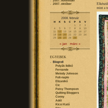
2007. november
Elkészü
2007. október
mint a t
2008. február
H
K
S
C
P
S
V
1
2
3
4
5
6
7
8
9
10
11
12
13
14
15
16
17
18
19
20
21
22
23
24
25
26
27
28
29
« jan
márc »
EGYEBEK
Blogroll
Polyák Ildikó
Fernande
Melody Johnson
Folt-naplo
Elizanikó
Cic
Patsy Thompson
Quilting Bloggers
Conny
Adél
Kicsi Kató