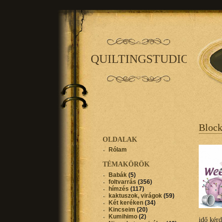
QUILTINGSTUDIO
Bloc
OLDALAK
Rólam
TÉMAKÖRÖK
Babák
(5)
foltvarrás
(356)
hímzés
(117)
kaktuszok, virágok
(59)
Két keréken
(34)
Kincseim
(20)
Kumihimo
(2)
idő kér