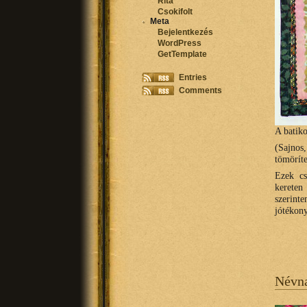
Rita
Csokifolt
Meta
Bejelentkezés
WordPress
GetTemplate
Entries
Comments
A batiko
(Sajnos
tömöríte
Ezek cs
kereten
szerinte
jótékon
Névna