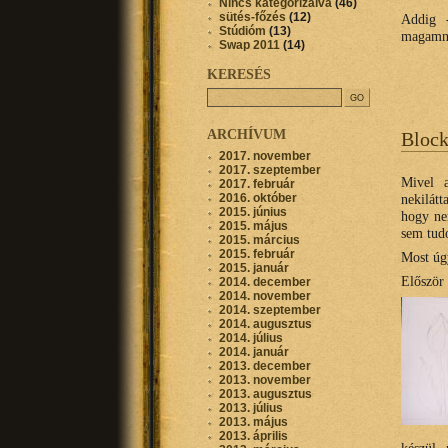
Nincs kategorizálva
(46)
sütés-főzés
(12)
Addig 
Stúdióm
(13)
magamna
Swap 2011
(14)
KERESÉS
ARCHÍVUM
Block
2017. november
2017. szeptember
Mivel 
2017. február
2016. október
nekilát
2015. június
hogy ne
2015. május
sem tud
2015. március
2015. február
Most úg
2015. január
Először 
2014. december
2014. november
2014. szeptember
2014. augusztus
2014. július
2014. január
2013. december
2013. november
2013. augusztus
2013. július
2013. május
2013. április