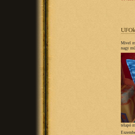
UFOk
Mivel m
nagy mű
télapó m
Eszemb