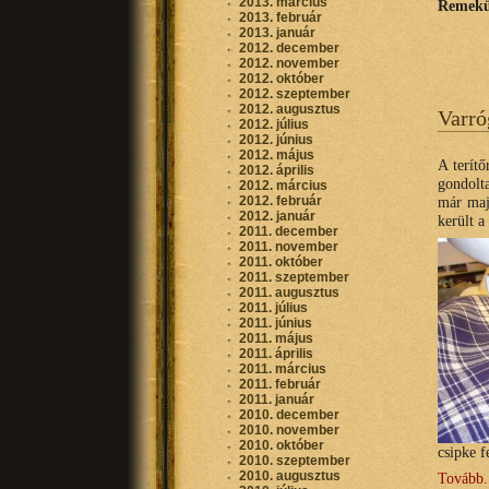
2013. március
Remekül
2013. február
2013. január
2012. december
2012. november
2012. október
2012. szeptember
2012. augusztus
Varró
2012. július
2012. június
2012. május
A terít
2012. április
gondolt
2012. március
2012. február
már maj
2012. január
került a
2011. december
2011. november
2011. október
2011. szeptember
2011. augusztus
2011. július
2011. június
2011. május
2011. április
2011. március
2011. február
2011. január
2010. december
2010. november
2010. október
csipke f
2010. szeptember
2010. augusztus
Tovább.