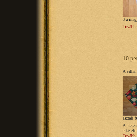
3 a magy
Tovább.
10 pe
A villám
asztali f
A neten
elkészí
Tovább.