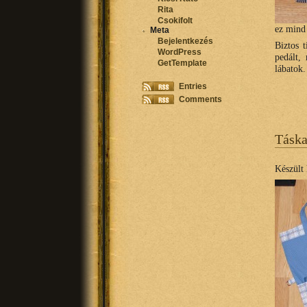
Rita
Csokifolt
ez mind
Meta
Bejelentkezés
Biztos 
WordPress
pedált,
GetTemplate
lábatok
Entries
Comments
Táska
Készült 