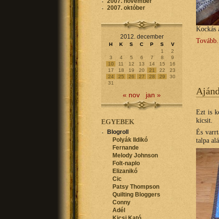
2007. november
2007. október
Kockás a
2012. december
Tovább.
H
K
S
C
P
S
V
1
2
3
4
5
6
7
8
9
10
11
12
13
14
15
16
17
18
19
20
21
22
23
24
25
26
27
28
29
30
31
Aján
« nov
jan »
Ezt is k
kicsit.
EGYEBEK
És varr
Blogroll
talpa alá
Polyák Ildikó
Fernande
Melody Johnson
Folt-naplo
Elizanikó
Cic
Patsy Thompson
Quilting Bloggers
Conny
Adél
Kicsi Kató