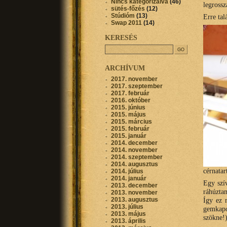
Nincs kategorizálva
(46)
legrossz
sütés-főzés
(12)
Stúdióm
(13)
Erre tal
Swap 2011
(14)
KERESÉS
ARCHÍVUM
2017. november
2017. szeptember
2017. február
2016. október
2015. június
2015. május
2015. március
2015. február
2015. január
2014. december
2014. november
2014. szeptember
2014. augusztus
cérnatar
2014. július
2014. január
Egy szív
2013. december
ráhúzta
2013. november
2013. augusztus
Így ez 
2013. július
gemkapo
2013. május
szökne!
2013. április