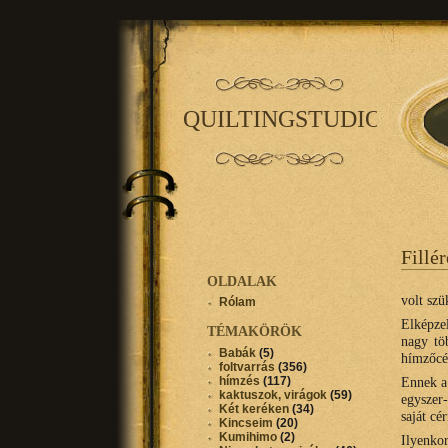
QUILTINGSTUDIO
Fillé
OLDALAK
volt sz
Rólam
Elképzel
TÉMAKÖRÖK
nagy tö
Babák
(5)
hímzőcé
foltvarrás
(356)
hímzés
(117)
Ennek a
kaktuszok, virágok
(59)
egyszer
Két keréken
(34)
saját cé
Kincseim
(20)
Kumihimo
(2)
Ilyenko