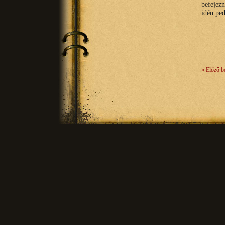
befejezn
idén pe
« Előző b