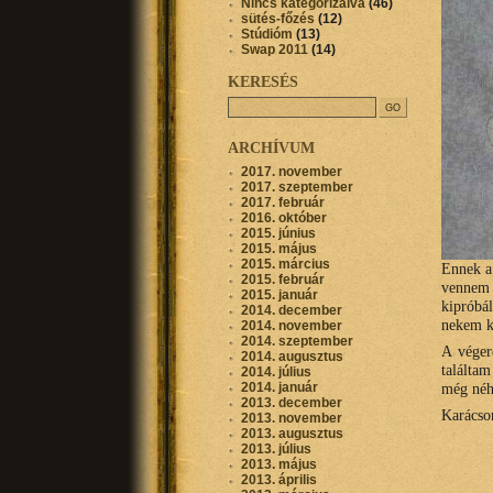
Nincs kategorizálva
(46)
sütés-főzés
(12)
Stúdióm
(13)
Swap 2011
(14)
KERESÉS
ARCHÍVUM
2017. november
2017. szeptember
2017. február
2016. október
2015. június
2015. május
2015. március
Ennek a 
2015. február
vennem
2015. január
kipróbá
2014. december
nekem k
2014. november
2014. szeptember
A véger
2014. augusztus
találta
2014. július
2014. január
még né
2013. december
Karácso
2013. november
2013. augusztus
2013. július
2013. május
2013. április