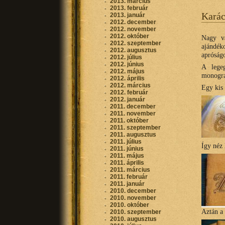
2013. március
2013. február
Karác
2013. január
2012. december
2012. november
2012. október
Nagy va
2012. szeptember
ajándék
2012. augusztus
apróságo
2012. július
2012. június
A lege
2012. május
monogra
2012. április
2012. március
Egy kis 
2012. február
2012. január
2011. december
2011. november
2011. október
2011. szeptember
2011. augusztus
2011. július
Így néz
2011. június
2011. május
2011. április
2011. március
2011. február
2011. január
2010. december
2010. november
2010. október
Aztán a
2010. szeptember
2010. augusztus