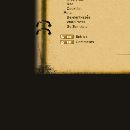
Rita
Csokifolt
Meta
Bejelentkezés
WordPress
GetTemplate
Entries
Comments