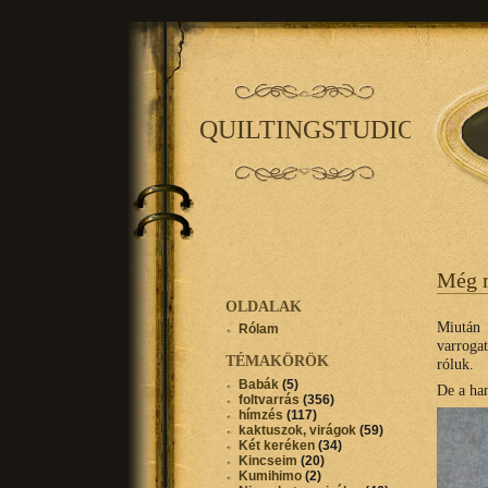
QUILTINGSTUDIO
Még 
OLDALAK
Miután 
Rólam
varrogat
TÉMAKÖRÖK
róluk.
Babák
(5)
De a ha
foltvarrás
(356)
hímzés
(117)
kaktuszok, virágok
(59)
Két keréken
(34)
Kincseim
(20)
Kumihimo
(2)