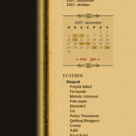
2007. november
2007. október
2007. december
H
K
S
C
P
S
V
1
2
3
4
5
6
7
8
9
10
11
12
13
14
15
16
17
18
19
20
21
22
23
24
25
26
27
28
29
30
31
« nov
jan »
EGYEBEK
Blogroll
Polyák Ildikó
Fernande
Melody Johnson
Folt-naplo
Elizanikó
Cic
Patsy Thompson
Quilting Bloggers
Conny
Adél
Kicsi Kató