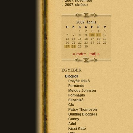
2007. november
2007. október
2009. április
H
K
S
C
P
S
V
1
2
3
4
5
6
7
8
9
10
11
12
13
14
15
16
17
18
19
20
21
22
23
24
25
26
27
28
29
30
« márc
máj »
EGYEBEK
Blogroll
Polyák Ildikó
Fernande
Melody Johnson
Folt-naplo
Elizanikó
Cic
Patsy Thompson
Quilting Bloggers
Conny
Adél
Kicsi Kató