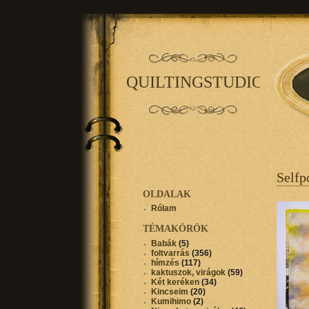
QUILTINGSTUDIO
Selfp
OLDALAK
Rólam
TÉMAKÖRÖK
Babák
(5)
foltvarrás
(356)
hímzés
(117)
kaktuszok, virágok
(59)
Két keréken
(34)
Kincseim
(20)
Kumihimo
(2)