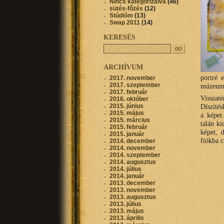
Nincs kategorizálva
(46)
sütés-főzés
(12)
Stúdióm
(13)
Swap 2011
(14)
KERESÉS
ARCHÍVUM
portré 
2017. november
2017. szeptember
múzeumb
2017. február
Visszat
2016. október
2015. június
Díszítés
2015. május
a képet.
2015. március
talán ki
2015. február
képet, 
2015. január
fiókba c
2014. december
2014. november
2014. szeptember
2014. augusztus
2014. július
2014. január
2013. december
2013. november
2013. augusztus
2013. július
2013. május
2013. április