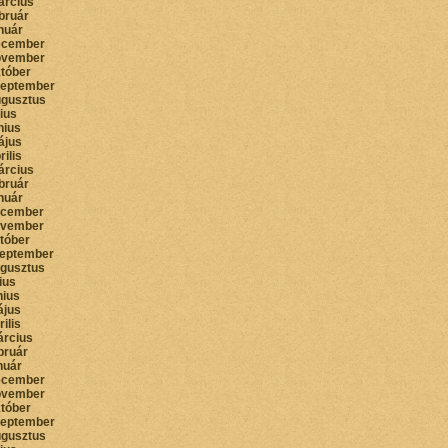
árcius
bruár
nuár
ecember
ovember
któber
zeptember
ugusztus
lius
nius
ájus
rilis
árcius
bruár
nuár
ecember
ovember
któber
zeptember
ugusztus
lius
nius
ájus
rilis
árcius
bruár
nuár
ecember
ovember
któber
zeptember
ugusztus