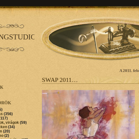
INGSTUDIO
A 2011. feb
SWAP 2011…
AK
ÖRÖK
5)
ás
(356)
(117)
ok, virágok
(59)
éken
(34)
im
(20)
mo
(2)