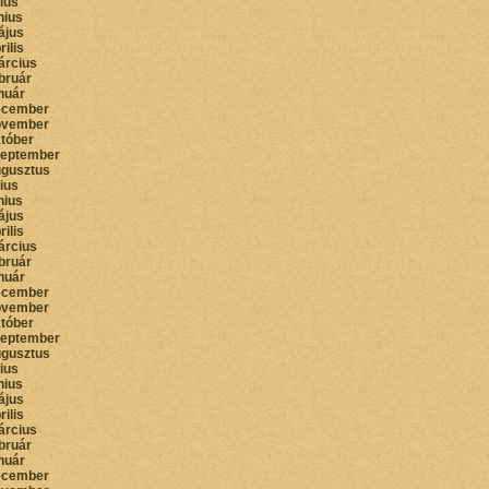
lius
nius
ájus
rilis
árcius
bruár
nuár
ecember
ovember
któber
zeptember
ugusztus
lius
nius
ájus
rilis
árcius
bruár
nuár
ecember
ovember
któber
zeptember
ugusztus
lius
nius
ájus
rilis
árcius
bruár
nuár
ecember