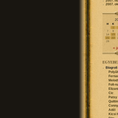
2007. n
2007. o
20
H
K
1
7
8
14
15
21
22
28
« j
EGYEBE
Blogroll
Polyák
Ferna
Melod
Folt-n
Elizan
Cic
Patsy
Quilti
Conn
Adél
Kicsi 