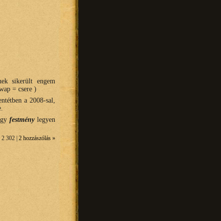
nek sikerült engem
wap = csere )
ntétben a 2008-sal,
e.
 egy
festmény
legyen
 2 302 |
2 hozzászólás »