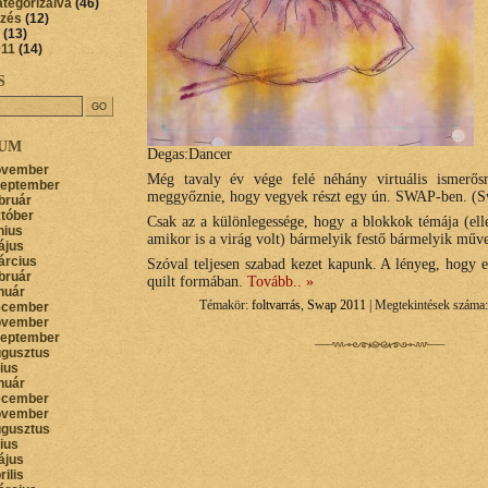
ategorizálva
(46)
őzés
(12)
(13)
011
(14)
S
VUM
Degas:Dancer
ovember
Még tavaly év vége felé néhány virtuális ismerős
zeptember
meggyőznie, hogy vegyek részt egy ún. SWAP-ben. (S
bruár
któber
Csak az a különlegessége, hogy a blokkok témája (elle
nius
amikor is a virág volt) bármelyik festő bármelyik műv
ájus
árcius
Szóval teljesen szabad kezet kapunk. A lényeg, hogy
bruár
quilt formában.
Tovább.. »
nuár
Témakör:
foltvarrás
,
Swap 2011
| Megtekintések száma:
ecember
ovember
zeptember
ugusztus
lius
nuár
ecember
ovember
ugusztus
lius
ájus
rilis