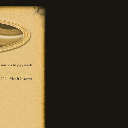
ruár 2-i bejegyzések
2011. február 2. szerda