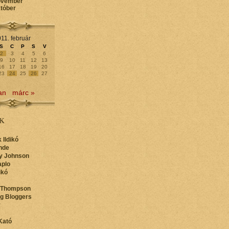
ovember
któber
11. február
S
C
P
S
V
2
3
4
5
6
9
10
11
12
13
16
17
18
19
20
23
24
25
26
27
an
márc »
K
 Ildikó
nde
y Johnson
aplo
ikó
 Thompson
ng Bloggers
y
Kató