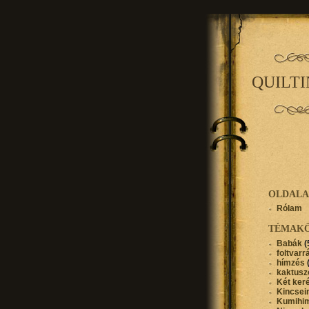
QUILT
OLDAL
Rólam
TÉMAK
Babák
(
foltvarr
hímzés
kaktusz
Két ker
Kincse
Kumihi