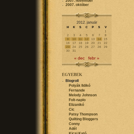
2007. november
2007. október
2012. január
H
K
S
C
P
S
V
1
2
3
4
5
6
7
8
9
10
11
12
13
14
15
16
17
18
19
20
21
22
23
24
25
26
27
28
29
30
31
« dec
febr »
EGYEBEK
Blogroll
Polyák Ildikó
Fernande
Melody Johnson
Folt-naplo
Elizanikó
Cic
Patsy Thompson
Quilting Bloggers
Conny
Adél
Kicsi Kató