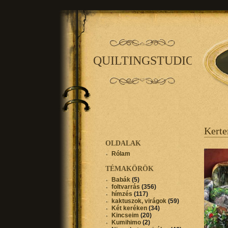
QUILTINGSTUDIO
Kert
OLDALAK
Rólam
TÉMAKÖRÖK
Babák
(5)
foltvarrás
(356)
hímzés
(117)
kaktuszok, virágok
(59)
Két keréken
(34)
Kincseim
(20)
Kumihimo
(2)