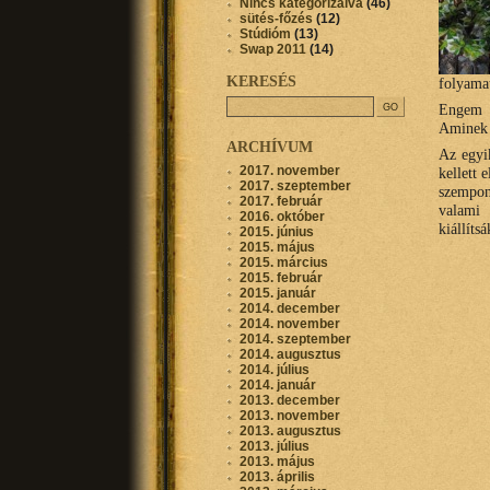
Nincs kategorizálva
(46)
sütés-főzés
(12)
Stúdióm
(13)
Swap 2011
(14)
KERESÉS
folyama
Engem i
Aminek 
ARCHÍVUM
Az egyi
2017. november
kellett 
2017. szeptember
szempon
2017. február
valami
2016. október
kiállíts
2015. június
2015. május
2015. március
2015. február
2015. január
2014. december
2014. november
2014. szeptember
2014. augusztus
2014. július
2014. január
2013. december
2013. november
2013. augusztus
2013. július
2013. május
2013. április