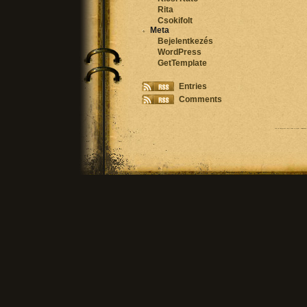
Rita
Csokifolt
Meta
Bejelentkezés
WordPress
GetTemplate
Entries
Comments