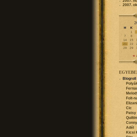
2007. n
2007. o
2
H
K
1
7
8
14
15
21
22
28
29
« 
EGYEBE
Blogroll
Polyák
Ferna
Melod
Folt-n
Elizan
Cic
Patsy
Quilti
Conn
Adél
Kicsi 