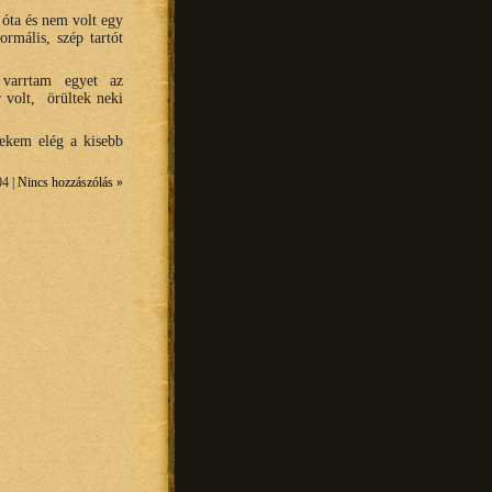
óta és nem volt egy
rmális, szép tartót
varrtam egyet az
 volt, örültek neki
nekem elég a kisebb
04 |
Nincs hozzászólás »