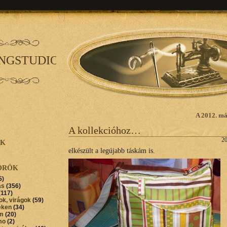
INGSTUDIO
A 2012. má
A kollekcióhoz…
20
AK
elkészült a legújabb táskám is.
ÖRÖK
5)
ás
(356)
(117)
ok, virágok
(59)
éken
(34)
im
(20)
mo
(2)