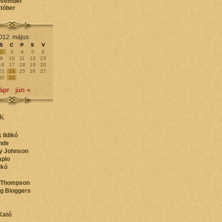
ovember
któber
012. május
S
C
P
S
V
2
3
4
5
6
9
10
11
12
13
16
17
18
19
20
23
24
25
26
27
30
31
ápr
jún »
K
 Ildikó
nde
y Johnson
aplo
ikó
 Thompson
ng Bloggers
y
Kató