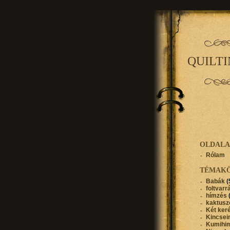
QUILT
OLDAL
Rólam
TÉMAK
Babák
(
foltvarr
hímzés
kaktusz
Két ker
Kincse
Kumihi