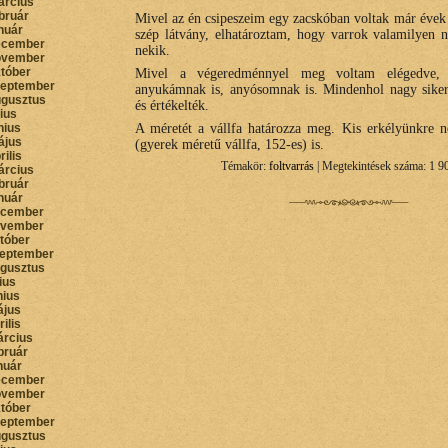
árcius
bruár
Mivel az én csipeszeim egy zacskóban voltak már évek 
nuár
szép látvány, elhatároztam, hogy varrok valamilyen no
ecember
nekik.
ovember
któber
Mivel a végeredménnyel meg voltam elégedve, 
zeptember
anyukámnak is, anyósomnak is. Mindenhol nagy siker
ugusztus
és értékelték.
lius
nius
A méretét a vállfa határozza meg. Kis erkélyünkre 
ájus
(gyerek méretű vállfa, 152-es) is.
rilis
Témakör:
foltvarrás
| Megtekintések száma: 1 9
árcius
bruár
nuár
ecember
ovember
któber
zeptember
ugusztus
lius
nius
ájus
rilis
árcius
bruár
nuár
ecember
ovember
któber
zeptember
ugusztus