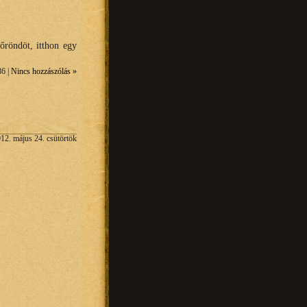
őröndöt, itthon egy
86 |
Nincs hozzászólás »
12. május 24. csütörtök