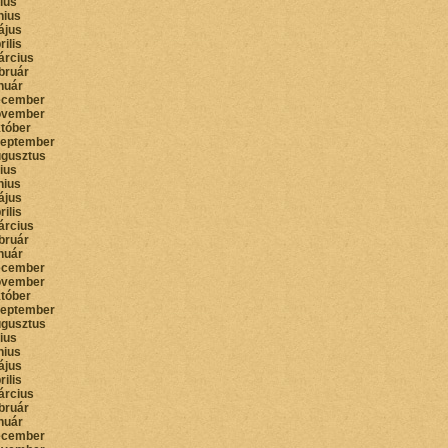
lius
nius
ájus
rilis
árcius
bruár
nuár
ecember
ovember
któber
zeptember
ugusztus
lius
nius
ájus
rilis
árcius
bruár
nuár
ecember
ovember
któber
zeptember
ugusztus
lius
nius
ájus
rilis
árcius
bruár
nuár
ecember