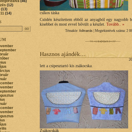
ategorizálva
(46)
őzés
(12)
(13)
csíkos táska
011
(14)
Csödén készítettem ebből az anyagból egy nagyobb b
S
kisebbet és most evvel bővült a készlet.
Tovább.. »
Témakör:
foltvarrás
| Megtekintések száma: 2 0
VUM
ovember
zeptember
Hasznos ajándék…
bruár
któber
20
nius
lett a csipesztartó kis zsákocska.
ájus
árcius
bruár
nuár
ecember
ovember
zeptember
ugusztus
lius
nuár
ecember
ovember
ugusztus
lius
ájus
rilis
Zsákocskák