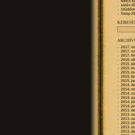
Nincs k
sütés-f
Stúdióm
Swap 2
KERESÉ
ARCHÍ
2017. n
2017. s
2017. fe
2016. o
2015. jú
2015. m
2015. m
2015. fe
2015. ja
2014. d
2014. n
2014. s
2014. a
2014. jú
2014. ja
2013. d
2013. n
2013. a
2013. jú
2013. m
2013. áp