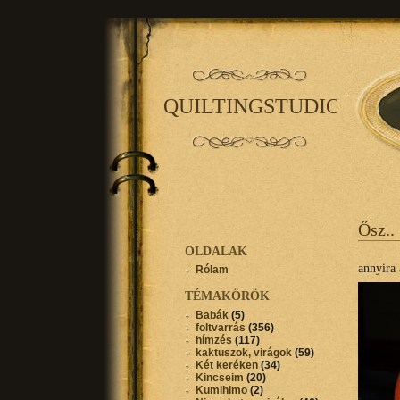
QUILTINGSTUDIO
Ősz..
OLDALAK
annyira 
Rólam
TÉMAKÖRÖK
Babák
(5)
foltvarrás
(356)
hímzés
(117)
kaktuszok, virágok
(59)
Két keréken
(34)
Kincseim
(20)
Kumihimo
(2)