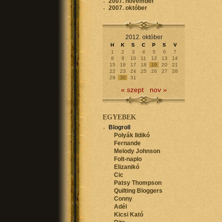
2007. november
2007. október
2012. október
H
K
S
C
P
S
V
1
2
3
4
5
6
7
8
9
10
11
12
13
14
15
16
17
18
19
20
21
22
23
24
25
26
27
28
29
30
31
« szept
nov »
EGYEBEK
Blogroll
Polyák Ildikó
Fernande
Melody Johnson
Folt-naplo
Elizanikó
Cic
Patsy Thompson
Quilting Bloggers
Conny
Adél
Kicsi Kató