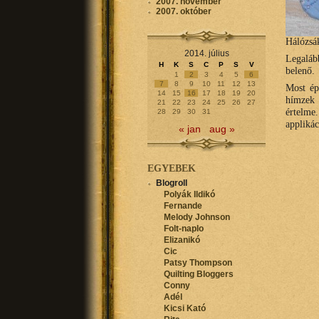
2007. november
2007. október
Hálózsá
2014. július
Legaláb
H
K
S
C
P
S
V
belenő.
1
2
3
4
5
6
7
8
9
10
11
12
13
Most ép
14
15
16
17
18
19
20
hímzek 
21
22
23
24
25
26
27
értelme
28
29
30
31
applikác
« jan
aug »
EGYEBEK
Blogroll
Polyák Ildikó
Fernande
Melody Johnson
Folt-naplo
Elizanikó
Cic
Patsy Thompson
Quilting Bloggers
Conny
Adél
Kicsi Kató