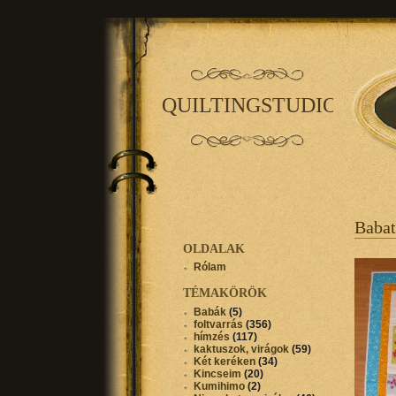
QUILTINGSTUDIO
Baba
OLDALAK
Rólam
TÉMAKÖRÖK
Babák
(5)
foltvarrás
(356)
hímzés
(117)
kaktuszok, virágok
(59)
Két keréken
(34)
Kincseim
(20)
Kumihimo
(2)