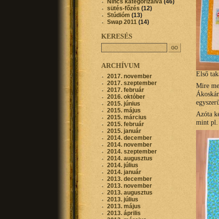
Nincs kategorizálva
(46)
sütés-főzés
(12)
Stúdióm
(13)
Swap 2011
(14)
KERESÉS
ARCHÍVUM
Első tak
2017. november
2017. szeptember
Mire meg
2017. február
Ákoskán
2016. október
egyszerű
2015. június
2015. május
Azóta ké
2015. március
mint pl.
2015. február
2015. január
2014. december
2014. november
2014. szeptember
2014. augusztus
2014. július
2014. január
2013. december
2013. november
2013. augusztus
2013. július
2013. május
2013. április