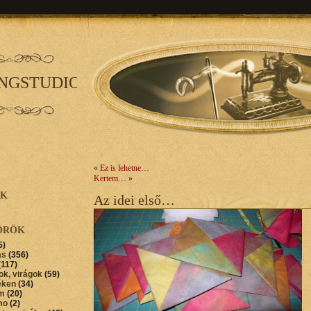
INGSTUDIO
«
Ez is lehetne…
Kertem…
»
AK
Az idei első…
ÖRÖK
5)
ás
(356)
(117)
ok, virágok
(59)
éken
(34)
im
(20)
mo
(2)