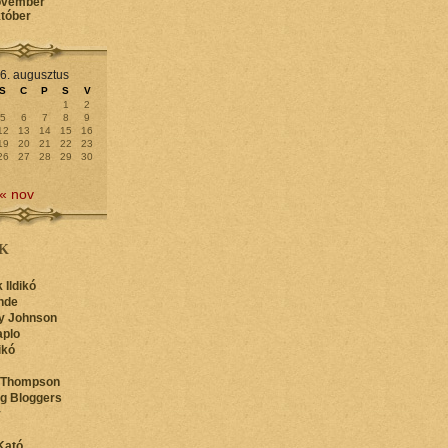
ovember
któber
6. augusztus
S
C
P
S
V
1
2
5
6
7
8
9
12
13
14
15
16
19
20
21
22
23
26
27
28
29
30
« nov
K
 Ildikó
nde
y Johnson
aplo
ikó
 Thompson
ng Bloggers
y
Kató