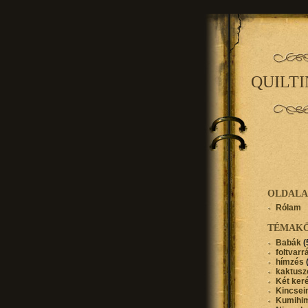
QUILT
OLDAL
Rólam
TÉMAK
Babák
(
foltvarr
hímzés
kaktusz
Két ker
Kincse
Kumihi