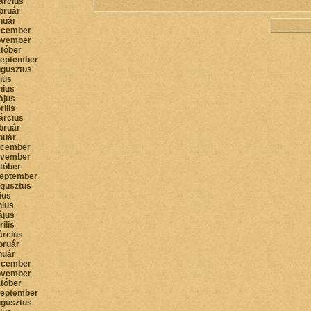
árcius
bruár
nuár
ecember
ovember
któber
zeptember
ugusztus
lius
nius
ájus
rilis
árcius
bruár
nuár
ecember
ovember
któber
zeptember
ugusztus
lius
nius
ájus
rilis
árcius
bruár
nuár
ecember
ovember
któber
zeptember
ugusztus