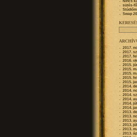
Nincs k
sütés-f
Stúdióm
Swap 2
KERESÉ
ARCHÍ
2017. n
2017. s
2017. fe
2016. o
2015. jú
2015. m
2015. m
2015. fe
2015. ja
2014. d
2014. n
2014. s
2014. a
2014. jú
2014. ja
2013. d
2013. n
2013. a
2013. jú
2013. m
2013. áp