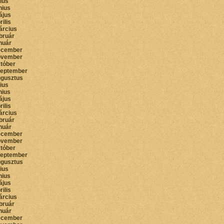
lius
nius
ájus
rilis
árcius
bruár
nuár
ecember
ovember
któber
zeptember
ugusztus
lius
nius
ájus
rilis
árcius
bruár
nuár
ecember
ovember
któber
zeptember
ugusztus
lius
nius
ájus
rilis
árcius
bruár
nuár
ecember