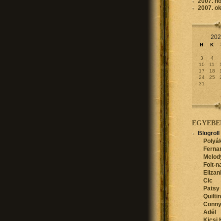
2007. n
2007. o
202
H
K
3
4
10
11
17
18
24
25
31
EGYEBE
Blogroll
Polyák
Ferna
Melod
Folt-n
Elizan
Cic
Patsy
Quilti
Conn
Adél
Kicsi 