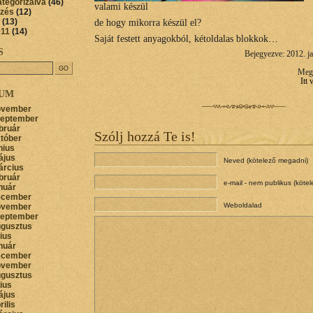
ategorizálva
(46)
valami készül
őzés
(12)
(13)
de hogy mikorra készül el?
011
(14)
Saját festett anyagokból, kétoldalas blokkok…
S
Bejegyezve: 2012. ja
Megt
Itt
VUM
ovember
zeptember
bruár
Szólj hozzá Te is!
któber
nius
ájus
Neved (kötelező megadni)
árcius
bruár
e-mail - nem publikus (köte
nuár
ecember
Weboldalad
ovember
zeptember
ugusztus
lius
nuár
ecember
ovember
ugusztus
lius
ájus
rilis