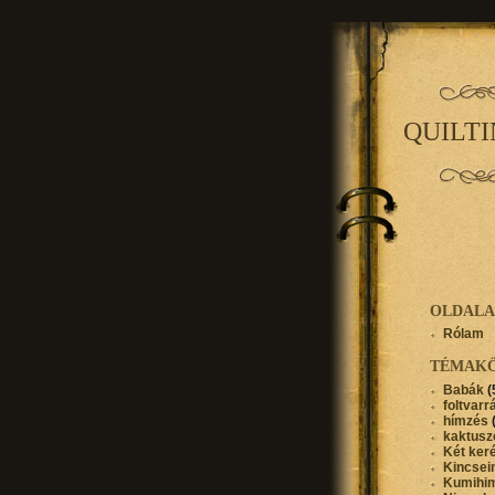
QUILT
OLDAL
Rólam
TÉMAK
Babák
(
foltvarr
hímzés
kaktusz
Két ker
Kincse
Kumihi