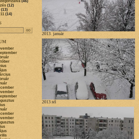
ategorizálva
(46)
őzés
(12)
(13)
011
(14)
S
2013. január
VUM
ovember
zeptember
bruár
któber
nius
ájus
árcius
bruár
nuár
ecember
ovember
zeptember
ugusztus
2013.tél
lius
nuár
ecember
ovember
ugusztus
lius
ájus
rilis