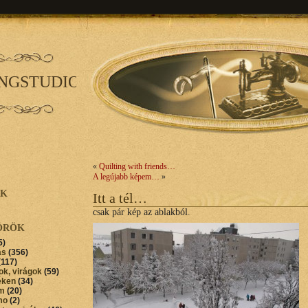
INGSTUDIO
«
Quilting with friends…
A legújabb képem…
»
AK
Itt a tél…
csak pár kép az ablakból.
ÖRÖK
5)
ás
(356)
(117)
ok, virágok
(59)
éken
(34)
im
(20)
mo
(2)