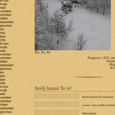
árcius
bruár
nuár
ecember
ovember
któber
zeptember
ugusztus
lius
nius
ájus
rilis
árcius
bruár
nuár
Hó, hó, hó
ecember
ovember
Bejegyezve: 2013. jan
Témak
któber
Megt
zeptember
Itt
ugusztus
lius
nius
ájus
rilis
árcius
Szólj hozzá Te is!
bruár
nuár
Neved (kötelező megadni)
ecember
ovember
któber
e-mail - nem publikus (köte
zeptember
ugusztus
Weboldalad