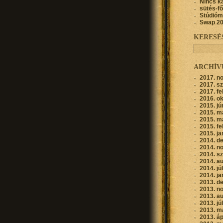
Nincs k
sütés-f
Stúdióm
Swap 2
KERESÉ
ARCHÍ
2017. n
2017. s
2017. fe
2016. o
2015. jú
2015. m
2015. m
2015. fe
2015. ja
2014. d
2014. n
2014. s
2014. a
2014. jú
2014. ja
2013. d
2013. n
2013. a
2013. jú
2013. m
2013. áp