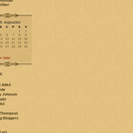
ovember
któber
6. augusztus
S
C
P
S
V
1
2
5
6
7
8
9
12
13
14
15
16
19
20
21
22
23
26
27
28
29
30
« nov
K
 Ildikó
nde
y Johnson
aplo
ikó
 Thompson
ng Bloggers
y
Kató