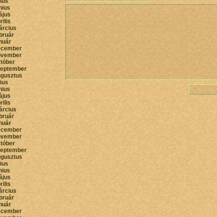
lius
nius
ájus
rilis
árcius
bruár
nuár
ecember
ovember
któber
zeptember
ugusztus
lius
nius
ájus
rilis
árcius
bruár
nuár
ecember
ovember
któber
zeptember
ugusztus
lius
nius
ájus
rilis
árcius
bruár
nuár
ecember