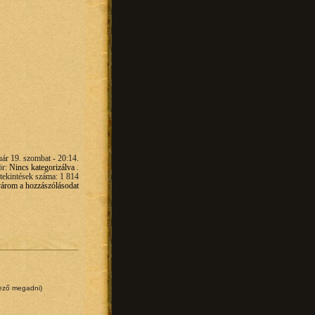
uár 19. szombat - 20:14.
ör:
Nincs kategorizálva
.
ekintések száma: 1 814
 várom a hozzászólásodat
lező megadni)