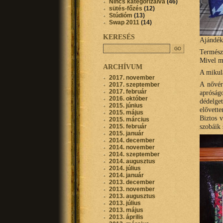
Nincs kategorizálva
(46)
sütés-főzés
(12)
Stúdióm
(13)
Swap 2011
(14)
KERESÉS
Ajándé
Termész
Mivel m
ARCHÍVUM
A mikulá
2017. november
A nővér
2017. szeptember
2017. február
aprósá
2016. október
dédelge
2015. június
elővett
2015. május
Biztos v
2015. március
szobáik 
2015. február
2015. január
2014. december
2014. november
2014. szeptember
2014. augusztus
2014. július
2014. január
2013. december
2013. november
2013. augusztus
2013. július
2013. május
2013. április