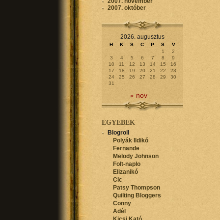
2007. november
2007. október
2026. augusztus
H
K
S
C
P
S
V
1
2
3
4
5
6
7
8
9
10
11
12
13
14
15
16
17
18
19
20
21
22
23
24
25
26
27
28
29
30
31
« nov
EGYEBEK
Blogroll
Polyák Ildikó
Fernande
Melody Johnson
Folt-naplo
Elizanikó
Cic
Patsy Thompson
Quilting Bloggers
Conny
Adél
Kicsi Kató