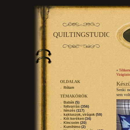
QUILTINGSTUDIO
«
Télike
Virágöz
OLDALAK
Kész
Rólam
Senki n
sem vol
TÉMAKÖRÖK
Babák
(5)
foltvarrás
(356)
hímzés
(117)
kaktuszok, virágok
(59)
Két keréken
(34)
Kincseim
(20)
Kumihimo
(2)