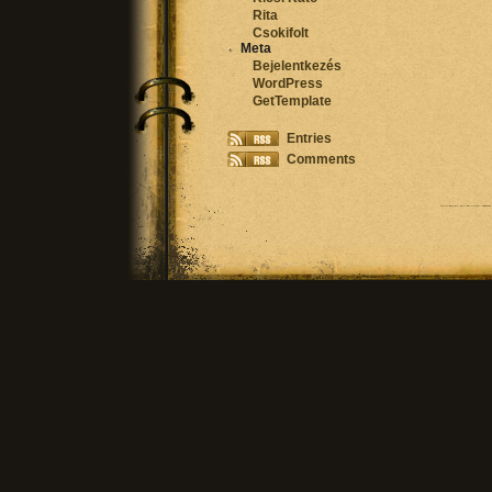
Rita
Csokifolt
Meta
Bejelentkezés
WordPress
GetTemplate
Entries
Comments