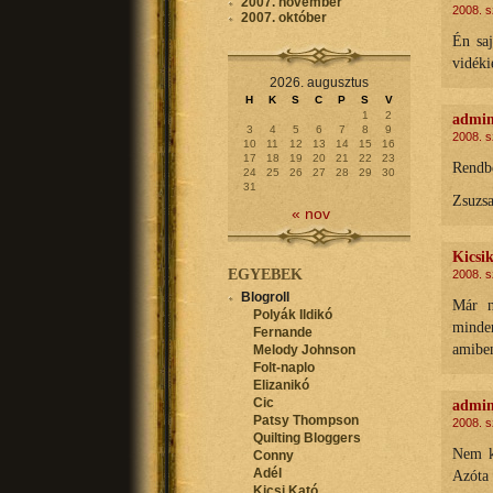
2007. november
2008. s
2007. október
Én sa
vidéki
2026. augusztus
H
K
S
C
P
S
V
1
2
admi
3
4
5
6
7
8
9
2008. s
10
11
12
13
14
15
16
17
18
19
20
21
22
23
Rendbe
24
25
26
27
28
29
30
31
Zsuzs
« nov
Kicsi
EGYEBEK
2008. s
Blogroll
Már n
Polyák Ildikó
minde
Fernande
amiben
Melody Johnson
Folt-naplo
Elizanikó
Cic
admi
Patsy Thompson
2008. s
Quilting Bloggers
Nem ke
Conny
Adél
Azóta 
Kicsi Kató