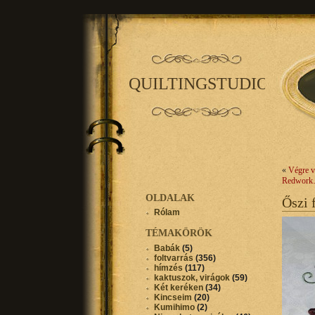
QUILTINGSTUDIO
«
Végre v
Redwor
OLDALAK
Őszi 
Rólam
TÉMAKÖRÖK
Babák
(5)
foltvarrás
(356)
hímzés
(117)
kaktuszok, virágok
(59)
Két keréken
(34)
Kincseim
(20)
Kumihimo
(2)