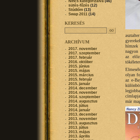
Nincs kategorizálva
(46)
sütés-főzés
(12)
Stúdióm
(13)
Swap 2011
(14)
KERESÉS
asztalte
gyereke
ARCHÍVUM
hímzek 
2017. november
nagyon s
2017. szeptember
az elő
2017. február
tökélete
2016. október
2015. június
Elmeséle
2015. május
olyan fo
2015. március
2015. február
az e-Ba
2015. január
különbö
2014. december
legjob
2014. november
címlapj
2014. szeptember
már mag
2014. augusztus
2014. július
2014. január
2013. december
2013. november
2013. augusztus
2013. július
2013. május
2013. április