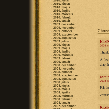
2010. július
2010. június
2010. május
2010. április
2010. március
2010. február
2010. január
2009. december
2009. november
7 hozz
2009. október
2009. szeptember
2009. augusztus
2009. július
Kicsi
2009. június
2008. s
2009. május
2009. április
Thank
2009. március
2009. február
A lev
2009. január
alapjá
2008. december
2008. november
2008. október
2008. szeptember
admi
2008. augusztus
2008. s
2008. július
2008. június
Hát én
2008. május
2008. április
Zsuzs
2008. március
2008. február
2008. január
2007. december
Kicsi