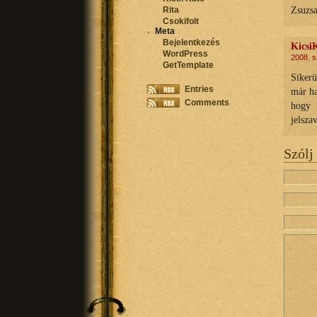
Zsuzs
Rita
Csokifolt
Meta
Bejelentkezés
Kicsi
WordPress
2008. s
GetTemplate
Sikerü
Entries
már ha
Comments
hogy 
jelsza
Szólj