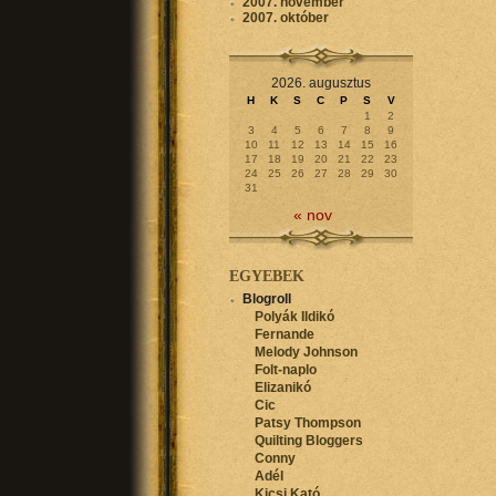
2007. november
2007. október
2026. augusztus
H
K
S
C
P
S
V
1
2
3
4
5
6
7
8
9
10
11
12
13
14
15
16
17
18
19
20
21
22
23
24
25
26
27
28
29
30
31
« nov
EGYEBEK
Blogroll
Polyák Ildikó
Fernande
Melody Johnson
Folt-naplo
Elizanikó
Cic
Patsy Thompson
Quilting Bloggers
Conny
Adél
Kicsi Kató