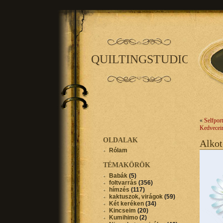
QUILTINGSTUDIO
«
Selfpor
Kedvecei
OLDALAK
Alko
Rólam
TÉMAKÖRÖK
Babák
(5)
foltvarrás
(356)
hímzés
(117)
kaktuszok, virágok
(59)
Két keréken
(34)
Kincseim
(20)
Kumihimo
(2)