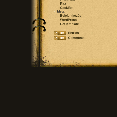
Rita
Csokifolt
Meta
Bejelentkezés
WordPress
GetTemplate
Entries
Comments