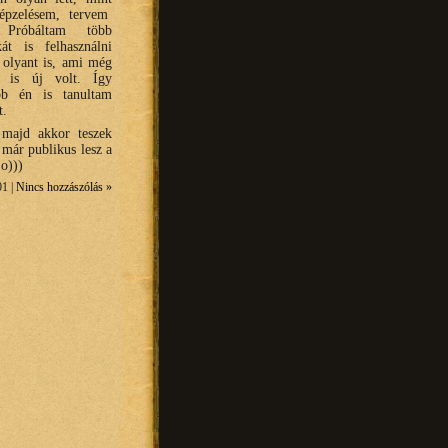
képzelésem, tervem
 Próbáltam több
kát is felhasználni
 olyant is, ami még
 is új volt. Így
ább én is tanultam
t.
 majd akkor teszek
a már publikus lesz a
:o)))
01 |
Nincs hozzászólás »