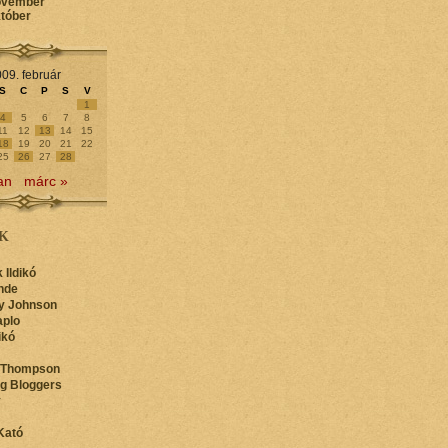
ovember
któber
09. február
S
C
P
S
V
1
4
5
6
7
8
11
12
13
14
15
18
19
20
21
22
25
26
27
28
an
márc »
K
 Ildikó
nde
y Johnson
aplo
ikó
 Thompson
ng Bloggers
y
Kató