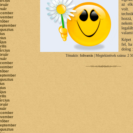
árcius
az el
bruár
nuár
volt.
ecember
techni
ovember
hozzá,
któber
nekem
zeptember
legal
ugusztus
valami
lius
nius
Képet
ájus
fel, h
rilis
dolog 
árcius
bruár
Témakör:
foltvarrás
| Megtekintések száma: 2 5
nuár
ecember
ovember
któber
zeptember
ugusztus
lius
nius
ájus
rilis
árcius
bruár
nuár
ecember
ovember
któber
zeptember
ugusztus