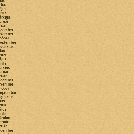
lius
nius
ájus
rilis
árcius
bruár
nuár
ecember
ovember
któber
zeptember
ugusztus
lius
nius
ájus
rilis
árcius
bruár
nuár
ecember
ovember
któber
zeptember
ugusztus
lius
nius
ájus
rilis
árcius
bruár
nuár
ecember