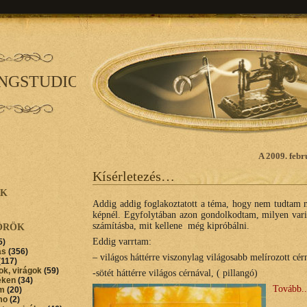
INGSTUDIO
A 2009. febr
Kísérletezés…
AK
Addig addig foglakoztatott a téma, hogy nem tudtam m
képnél. Egyfolytában azon gondolkodtam, milyen var
számításba, mit kellene még kipróbálni.
ÖRÖK
Eddig varrtam:
5)
ás
(356)
– világos háttérre viszonylag világosabb melírozott cé
(117)
ok, virágok
(59)
-sötét háttérre világos cérnával, ( pillangó)
éken
(34)
Tovább..
im
(20)
mo
(2)