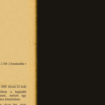
 2 348 |
2 hozzászólás »
2009. február 24. kedd
zültem a legújabb
mel, melyet egy
tra készítettem.
n olyan lett, mint