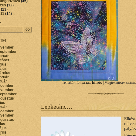
ategorizálva
(46)
őzés
(12)
(13)
011
(14)
S
VUM
ovember
zeptember
bruár
któber
nius
ájus
árcius
bruár
nuár
Témakör:
foltvarrás
,
hímzés
| Megtekintések száma:
ecember
ovember
zeptember
ugusztus
lius
Lepketánc…
nuár
ecember
ovember
Elkés
ugusztus
művem
lius
ájus
pályáza
rilis
Egésze