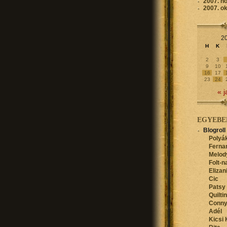
2007. n
2007. o
20
H
K
2
3
9
10
16
17
23
24
« j
EGYEBE
Blogroll
Polyák
Ferna
Melod
Folt-n
Elizan
Cic
Patsy
Quilti
Conn
Adél
Kicsi 