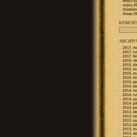
Nincs k
sütés-f
Stúdióm
Swap 2
KERESÉ
ARCHÍ
2017. n
2017. s
2017. fe
2016. o
2015. jú
2015. m
2015. m
2015. fe
2015. ja
2014. d
2014. n
2014. s
2014. a
2014. jú
2014. ja
2013. d
2013. n
2013. a
2013. jú
2013. m
2013. áp