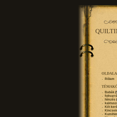
QUILT
OLDAL
Rólam
TÉMAK
Babák
(
foltvarr
hímzés
kaktusz
Két ker
Kincse
Kumihi