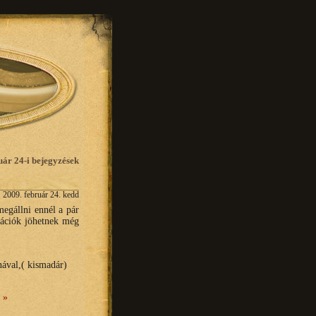
uár 24-i bejegyzések
2009. február 24. kedd
egállni ennél a pár
iációk jöhetnek még
rnával,( kismadár)
 »