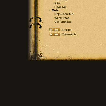
Rita
Csokifolt
Meta
Bejelentkezés
WordPress
GetTemplate
Entries
Comments