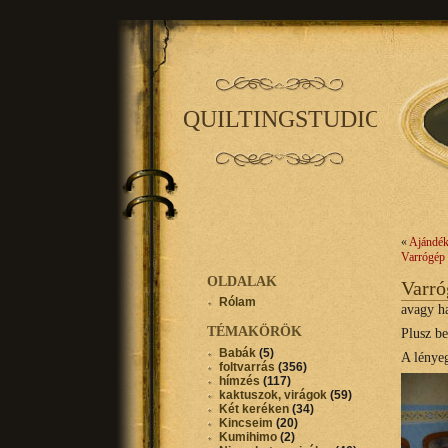
QUILTINGSTUDIO
«
Ajándé
Varrógép 
OLDALAK
Varró
Rólam
avagy ha
TÉMAKÖRÖK
Plusz b
Babák
(5)
A lényeg
foltvarrás
(356)
hímzés
(117)
kaktuszok, virágok
(59)
Két keréken
(34)
Kincseim
(20)
Kumihimo
(2)