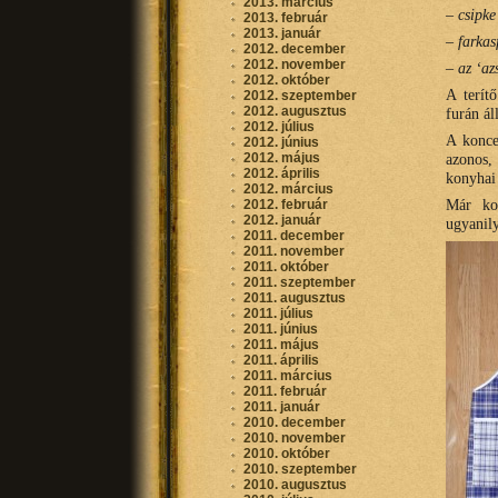
2013. március
–
csipke
2013. február
2013. január
–
farkas
2012. december
2012. november
–
az ‘az
2012. október
A terít
2012. szeptember
2012. augusztus
furán ál
2012. július
A konce
2012. június
2012. május
azonos,
2012. április
konyhai 
2012. március
Már kor
2012. február
2012. január
ugyanily
2011. december
2011. november
2011. október
2011. szeptember
2011. augusztus
2011. július
2011. június
2011. május
2011. április
2011. március
2011. február
2011. január
2010. december
2010. november
2010. október
2010. szeptember
2010. augusztus