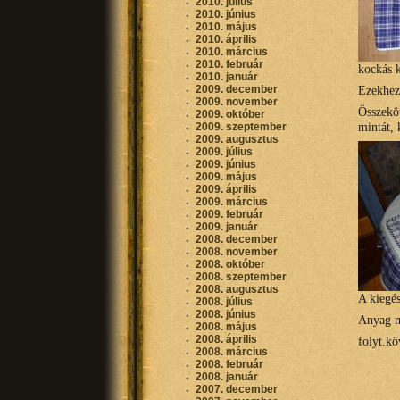
2010. július
2010. június
2010. május
2010. április
2010. március
2010. február
kockás 
2010. január
2009. december
Ezekhez 
2009. november
Összekö
2009. október
mintát, 
2009. szeptember
2009. augusztus
2009. július
2009. június
2009. május
2009. április
2009. március
2009. február
2009. január
2008. december
2008. november
2008. október
2008. szeptember
2008. augusztus
A kiegés
2008. július
2008. június
Anyag mé
2008. május
2008. április
folyt.kö
2008. március
2008. február
2008. január
2007. december