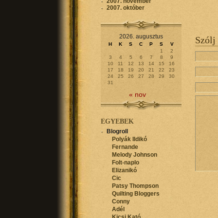
2007. november
2007. október
2026. augusztus
Szólj
H
K
S
C
P
S
V
1
2
3
4
5
6
7
8
9
10
11
12
13
14
15
16
17
18
19
20
21
22
23
24
25
26
27
28
29
30
31
« nov
EGYEBEK
Blogroll
Polyák Ildikó
Fernande
Melody Johnson
Folt-naplo
Elizanikó
Cic
Patsy Thompson
Quilting Bloggers
Conny
Adél
Kicsi Kató