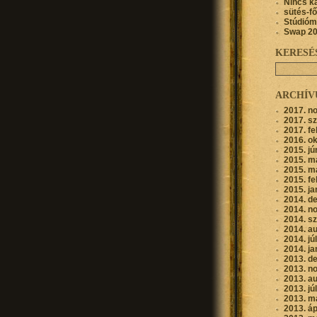
Nincs k
sütés-f
Stúdióm
Swap 2
KERESÉ
ARCHÍ
2017. n
2017. s
2017. fe
2016. o
2015. jú
2015. m
2015. m
2015. fe
2015. ja
2014. d
2014. n
2014. s
2014. a
2014. jú
2014. ja
2013. d
2013. n
2013. a
2013. jú
2013. m
2013. áp