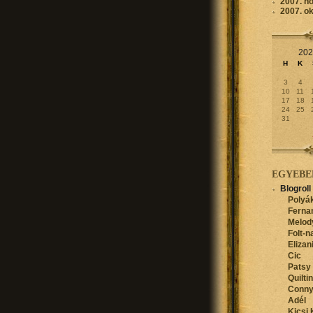
2007. n
2007. o
202
H
K
3
4
10
11
17
18
24
25
31
EGYEBE
Blogroll
Polyák
Ferna
Melod
Folt-n
Elizan
Cic
Patsy
Quilti
Conn
Adél
Kicsi 