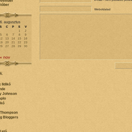
ovember
któber
Weboldalad
6. augusztus
S
C
P
S
V
1
2
5
6
7
8
9
12
13
14
15
16
19
20
21
22
23
26
27
28
29
30
« nov
K
 Ildikó
nde
y Johnson
aplo
ikó
 Thompson
ng Bloggers
y
Kató