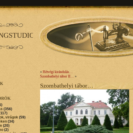
INGSTUDIO
«
Hétvégi kirándulás…
Szombathelyi tábor II…
»
AK
Szombathelyi tábor…
ÖRÖK
5)
ás
(356)
(117)
ok, virágok
(59)
éken
(34)
im
(20)
mo
(2)