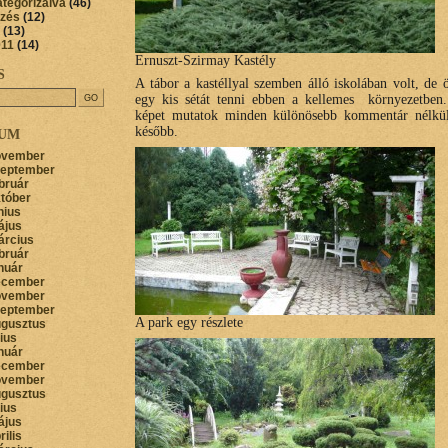
ategorizálva
(46)
őzés
(12)
(13)
011
(14)
Ernuszt-Szirmay Kastély
S
A tábor a kastéllyal szemben álló iskolában volt, de 
egy kis sétát tenni ebben a kellemes környezetben
képet mutatok minden különösebb kommentár nélkül
később.
VUM
ovember
zeptember
bruár
któber
nius
ájus
árcius
bruár
nuár
ecember
ovember
zeptember
A park egy részlete
ugusztus
lius
nuár
ecember
ovember
ugusztus
lius
ájus
rilis