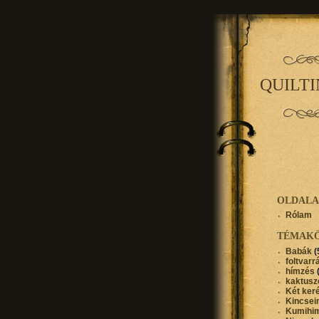
QUILT
OLDAL
Rólam
TÉMAK
Babák
(
foltvarr
hímzés
kaktusz
Két ker
Kincse
Kumihi