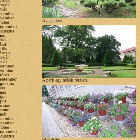
árcius
bruár
nuár
ecember
ovember
A japánkert
któber
zeptember
ugusztus
lius
nius
ájus
rilis
árcius
bruár
nuár
ecember
ovember
któber
zeptember
A park egy másik részlete
ugusztus
lius
nius
ájus
rilis
árcius
bruár
nuár
ecember
ovember
któber
zeptember
ugusztus
Virágözön