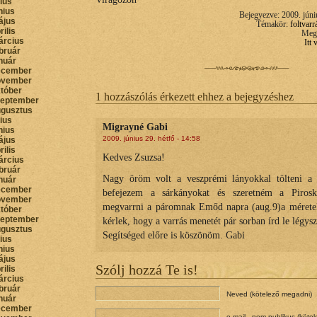
lius
nius
Bejegyezve: 2009. júni
ájus
Témakör:
foltvarr
rilis
Megt
árcius
Itt
bruár
nuár
ecember
ovember
któber
1 hozzászólás érkezett ehhez a bejegyzéshez
zeptember
ugusztus
lius
Migrayné Gabi
nius
2009. június 29. hétfő - 14:58
ájus
rilis
Kedves Zsuzsa!
árcius
bruár
Nagy öröm volt a veszprémi lányokkal tölteni a 
nuár
ecember
befejezem a sárkányokat és szeretném a Piroska
ovember
megvarrni a páromnak Emőd napra (aug.9)a méret
któber
zeptember
kérlek, hogy a varrás menetét pár sorban írd le légysz
ugusztus
Segítséged előre is köszönöm. Gabi
lius
nius
ájus
Szólj hozzá Te is!
rilis
árcius
bruár
Neved (kötelező megadni)
nuár
ecember
e-mail - nem publikus (köte