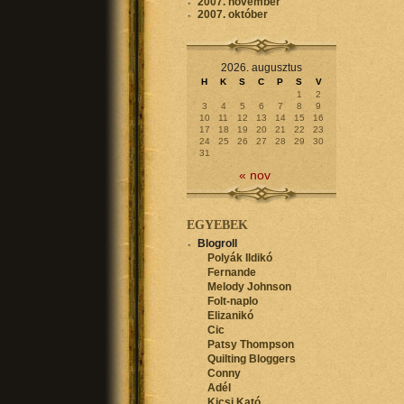
2007. november
2007. október
2026. augusztus
H
K
S
C
P
S
V
1
2
3
4
5
6
7
8
9
10
11
12
13
14
15
16
17
18
19
20
21
22
23
24
25
26
27
28
29
30
31
« nov
EGYEBEK
Blogroll
Polyák Ildikó
Fernande
Melody Johnson
Folt-naplo
Elizanikó
Cic
Patsy Thompson
Quilting Bloggers
Conny
Adél
Kicsi Kató