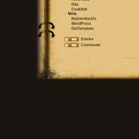
Rita
Csokifolt
Meta
Bejelentkezés
WordPress
GetTemplate
Entries
Comments