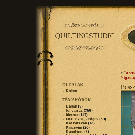
QUILTINGSTUDIO
«
Ezt sem
Végre m
OLDALAK
Boss
Rólam
TÉMAKÖRÖK
Babák
(5)
foltvarrás
(356)
hímzés
(117)
kaktuszok, virágok
(59)
Két keréken
(34)
Kincseim
(20)
Kumihimo
(2)