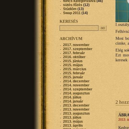
Nincs kategorizálva
(46)
sütés-főzés
(12)
Stúdióm
(13)
Swap 2011
(14)
KERESÉS
I.osztál
Felhívná
Most bo
ARCHÍVUM
címke, a
2017. november
2017. szeptember
Elég sok
2017. február
Ezt mos
2016. október
keresek
2015. június
2015. május
2015. március
2015. február
2015. január
2014. december
2014. november
2014. szeptember
2014. augusztus
2014. július
2014. január
2 hozz
2013. december
2013. november
2013. augusztus
ÁBRA
2013. július
2013. á
2013. május
2013. április
Kedve