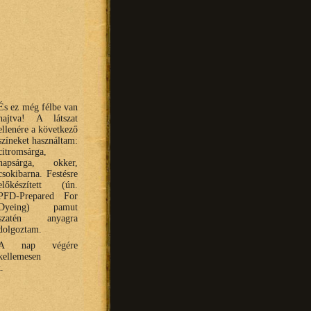
És ez még félbe van
hajtva! A látszat
ellenére a következő
színeket használtam:
citromsárga,
napsárga, okker,
csokibarna. Festésre
előkészített (ún.
PFD-Prepared For
Dyeing) pamut
szatén anyagra
dolgoztam.
A nap végére
kellemesen
.