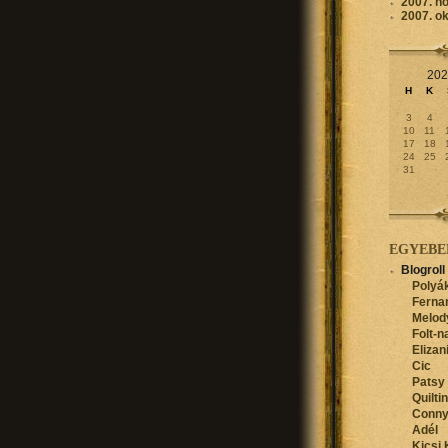
2007. n
2007. o
202
H
K
3
4
10
11
17
18
24
25
31
EGYEBE
Blogroll
Polyák
Ferna
Melod
Folt-n
Elizan
Cic
Patsy
Quilti
Conn
Adél
Kicsi 