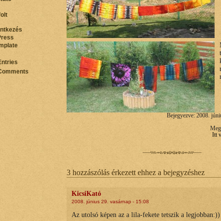
olt
entkezés
ress
mplate
Entries
Comments
Bejegyezve: 2008. júni
Megt
Itt
3 hozzászólás érkezett ehhez a bejegyzéshez
KicsiKató
2008. június 29. vasárnap - 15:08
Az utolsó képen az a lila-fekete tetszik a legjobban:))