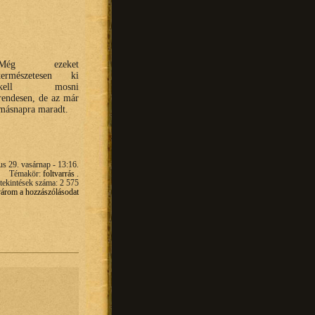
Még ezeket
természetesen ki
kell mosni
rendesen, de az már
másnapra maradt.
us 29. vasárnap - 13:16.
Témakör:
foltvarrás
.
ekintések száma: 2 575
 várom a hozzászólásodat