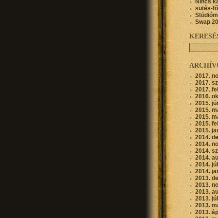
Nincs k
sütés-f
Stúdióm
Swap 2
KERESÉ
ARCHÍ
2017. n
2017. s
2017. fe
2016. o
2015. jú
2015. m
2015. m
2015. fe
2015. ja
2014. d
2014. n
2014. s
2014. a
2014. jú
2014. ja
2013. d
2013. n
2013. a
2013. jú
2013. m
2013. áp