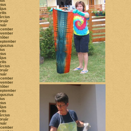
lius
nius
ájus
rilis
árcius
bruár
nuár
ecember
ovember
któber
zeptember
ugusztus
lius
nius
ájus
rilis
árcius
bruár
nuár
ecember
ovember
któber
zeptember
ugusztus
lius
nius
ájus
rilis
árcius
bruár
nuár
ecember