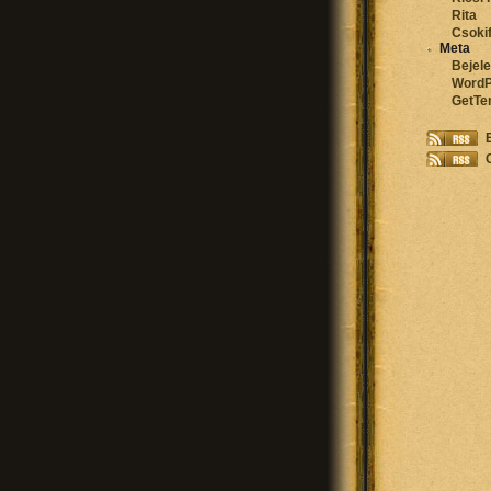
Rita
Csokif
Meta
Bejel
WordP
GetTe