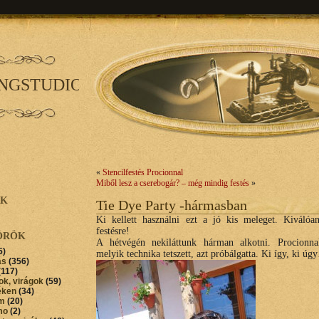
INGSTUDIO
«
Stencilfestés Procionnal
Miből lesz a cserebogár? – még mindig festés
»
AK
Tie Dye Party -hármasban
Ki kellett használni ezt a jó kis meleget. Kiválóa
festésre!
ÖRÖK
A hétvégén nekiláttunk hárman alkotni. Procionnal
5)
melyik technika tetszett, azt próbálgatta. Ki így, ki úg
ás
(356)
(117)
ok, virágok
(59)
éken
(34)
im
(20)
mo
(2)