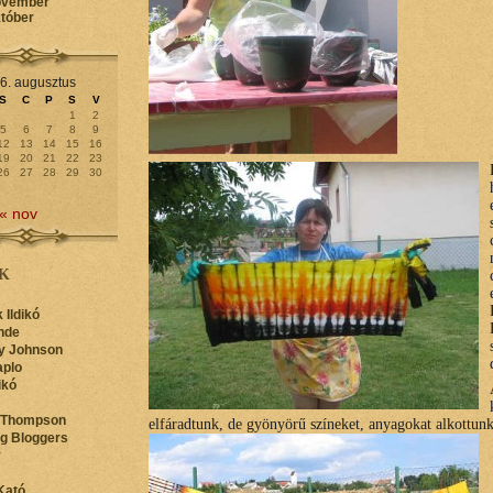
ovember
któber
6. augusztus
S
C
P
S
V
1
2
5
6
7
8
9
12
13
14
15
16
19
20
21
22
23
26
27
28
29
30
« nov
K
 Ildikó
nde
y Johnson
aplo
ikó
 Thompson
elfáradtunk, de gyönyörű színeket, anyagokat alkottunk
ng Bloggers
y
Kató