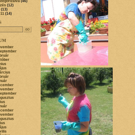
ategorizálva
(46)
őzés
(12)
(13)
011
(14)
S
VUM
ovember
zeptember
bruár
któber
nius
ájus
árcius
bruár
nuár
ecember
ovember
zeptember
ugusztus
lius
nuár
ecember
ovember
ugusztus
lius
ájus
rilis