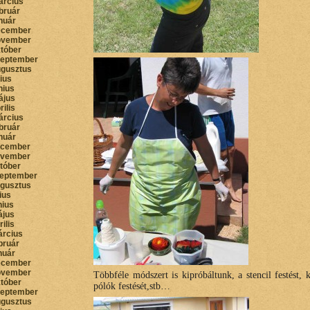
árcius
bruár
nuár
ecember
ovember
któber
zeptember
ugusztus
lius
nius
ájus
rilis
árcius
bruár
nuár
ecember
ovember
któber
zeptember
ugusztus
lius
nius
ájus
rilis
árcius
bruár
nuár
ecember
ovember
Többféle módszert is kipróbáltunk, a stencil festést, k
któber
pólók festését,stb…
zeptember
ugusztus