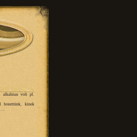
n alkalmas volt pl.
 festettünk, kinek
y….