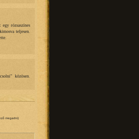
 egy rózsaszínes
kimosva teljesen.
tte.
solni” közösen.
lező megadni)