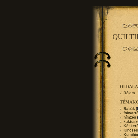
QUILT
OLDAL
Rólam
TÉMAK
Babák
(
foltvarr
hímzés
kaktusz
Két ker
Kincse
Kumihi