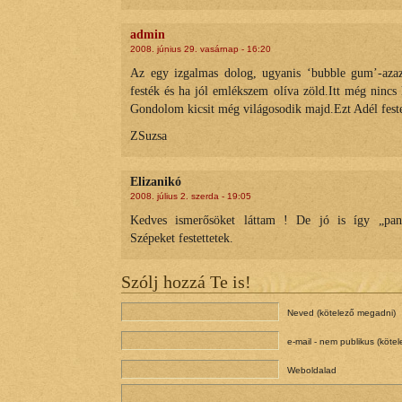
admin
2008. június 29. vasárnap - 16:20
Az egy izgalmas dolog, ugyanis ‘bubble gum’-azaz
festék és ha jól emlékszem olíva zöld.Itt még nincs 
Gondolom kicsit még világosodik majd.Ezt Adél feste
ZSuzsa
Elizanikó
2008. július 2. szerda - 19:05
Kedves ismerősöket láttam ! De jó is így „panc
Szépeket festettetek.
Szólj hozzá Te is!
Neved (kötelező megadni)
e-mail - nem publikus (köte
Weboldalad