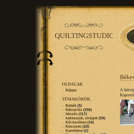
QUILTINGSTUDIO
Béke
OLDALAK
A hétvé
Rólam
Kaposvá
TÉMAKÖRÖK
Babák
(5)
foltvarrás
(356)
hímzés
(117)
kaktuszok, virágok
(59)
Két keréken
(34)
Kincseim
(20)
Kumihimo
(2)