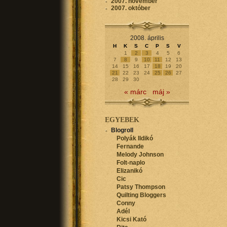
2007. november
2007. október
2008. április
H
K
S
C
P
S
V
1
2
3
4
5
6
7
8
9
10
11
12
13
14
15
16
17
18
19
20
21
22
23
24
25
26
27
28
29
30
« márc
máj »
EGYEBEK
Blogroll
Polyák Ildikó
Fernande
Melody Johnson
Folt-naplo
Elizanikó
Cic
Patsy Thompson
Quilting Bloggers
Conny
Adél
Kicsi Kató