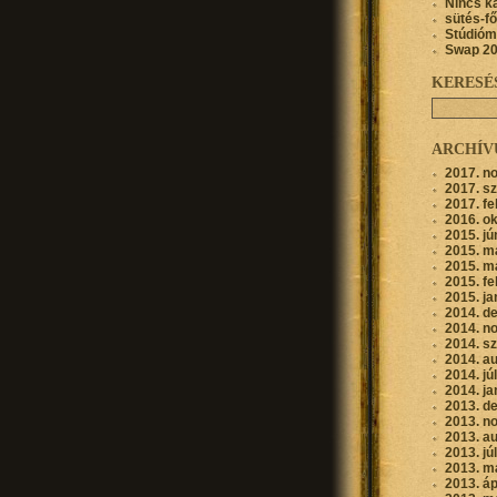
Nincs k
sütés-f
Stúdióm
Swap 2
KERESÉ
ARCHÍ
2017. n
2017. s
2017. fe
2016. o
2015. jú
2015. m
2015. m
2015. fe
2015. ja
2014. d
2014. n
2014. s
2014. a
2014. jú
2014. ja
2013. d
2013. n
2013. a
2013. jú
2013. m
2013. áp