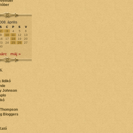
ovember
któber
008. április
S
C
P
S
V
2
3
4
5
6
9
10
11
12
13
16
17
18
19
20
23
24
25
26
27
30
márc
máj »
K
 Ildikó
nde
y Johnson
aplo
ikó
 Thompson
ng Bloggers
y
Kató