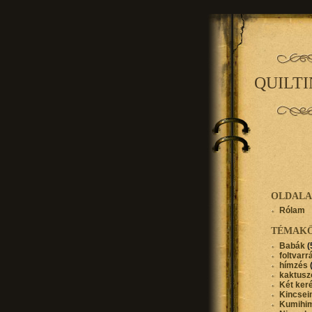
QUILT
OLDAL
Rólam
TÉMAK
Babák
(
foltvarr
hímzés
kaktusz
Két ker
Kincse
Kumihi