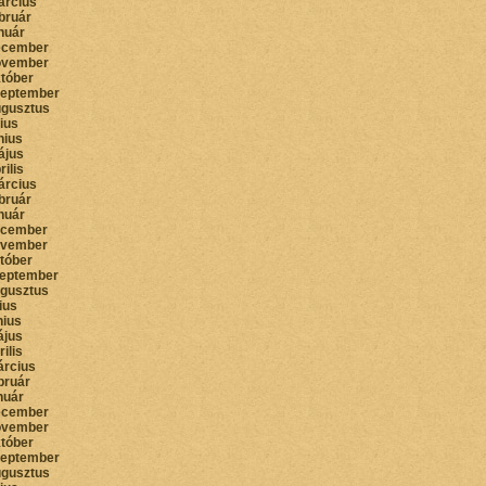
árcius
bruár
nuár
ecember
ovember
któber
zeptember
ugusztus
lius
nius
ájus
rilis
árcius
bruár
nuár
ecember
ovember
któber
zeptember
ugusztus
lius
nius
ájus
rilis
árcius
bruár
nuár
ecember
ovember
któber
zeptember
ugusztus