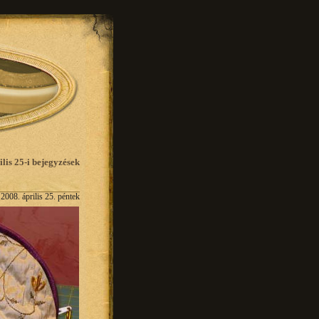
ilis 25-i bejegyzések
2008. április 25. péntek