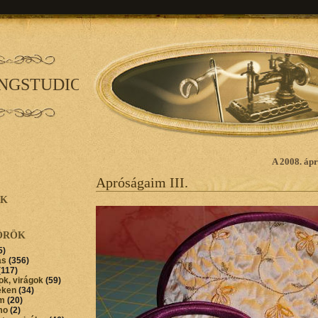
INGSTUDIO
A 2008. ápr
Apróságaim III.
AK
ÖRÖK
5)
ás
(356)
(117)
ok, virágok
(59)
éken
(34)
im
(20)
mo
(2)