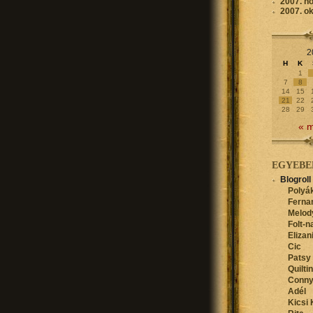
2007. n
2007. o
2
H
K
1
7
8
14
15
21
22
28
29
« 
EGYEBE
Blogroll
Polyák
Ferna
Melod
Folt-n
Elizan
Cic
Patsy
Quilti
Conn
Adél
Kicsi 