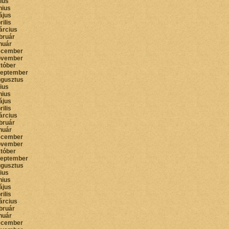
lius
nius
ájus
rilis
árcius
bruár
nuár
ecember
ovember
któber
zeptember
ugusztus
lius
nius
ájus
rilis
árcius
bruár
nuár
ecember
ovember
któber
zeptember
ugusztus
lius
nius
ájus
rilis
árcius
bruár
nuár
ecember