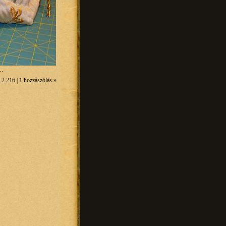
..
 2 216 |
1 hozzászólás »